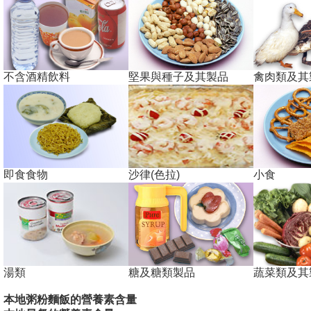
不含酒精飲料
堅果與種子及其製品
禽肉類及其
即食食物
沙律(色拉)
小食
湯類
糖及糖類製品
蔬菜類及其
本地粥粉麵飯的營養素含量