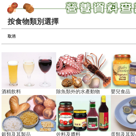
按食物類別選擇
取消
酒精飲料
除魚類外的水產動物
嬰兒食品
穀類及其製品
佐料及醬料
蛋類及其製