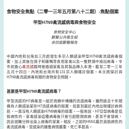
食物安全焦點（二零一三年五月第八十二期）-焦點個案
甲型H7N9禽流感病毒與食物安全
食物安全中心
獸醫公共衞生組
余欣庭獸醫報告
中國內地和台灣自三月起發生多宗人類感染甲型H7N9禽流感病毒個
案，加上其後在鴿子和雞鴨等食用家禽以及一隻野鴿中檢出病毒，令
市民擔心
禽流感
隨時會通過家禽及其製品傳入本港。截至二零一三年
五月十四日，內地和台灣共有131宗人類確診個案。本文將探討與
H7N9禽流感病毒有關的食物安全問題。
甚麼是甲型H7N9禽流感病毒？
甲型流感的H7病毒是一組於鳥類中傳播的流感病毒。雖然過去十年間
偶有人類感染某些H7流感病毒的個案，但直到最近內地出現確診病例
前，一直沒有人類感染H7N9病毒的個案。一般來說，H7亞型病毒是低
致病性的，家禽感染這種病毒後只會引起輕微疾病，甚至不會發病，
因此很難分辨出染上病毒的家禽。相反，之前的H5N1屬於高致病性的
禽流感病毒，受感染的雞隻病情嚴重，死亡率甚高。