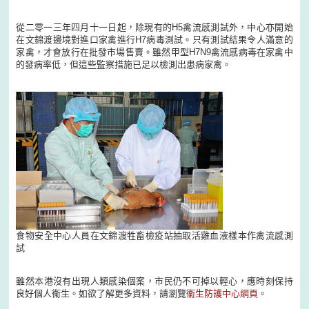
從二零一三年四月十一日起，除現有的H5禽流感測試外，中心亦開始
在文錦渡邊境對進口家禽進行H7病毒測試。只有測試結果令人滿意的
家禽，才會放行在批發市場售賣。雖然甲型H7N9禽流感病毒在家禽中
的發病率低，但這些監察措施已足以檢測出患病家禽。
食物安全中心人員在文錦渡牲畜檢疫站抽取活雞血液樣本作禽流感測
試
雖然本港沒有出現人類感染個案，市民仍不可掉以輕心，應時刻保持
良好個人衞生。如欲了解更多資料，請瀏覽
衞生防護中心網頁
。