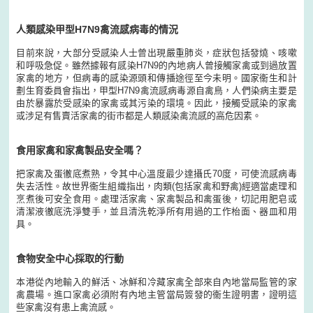
人類感染甲型H7N9禽流感病毒的情況
目前來說，大部分受感染人士曾出現嚴重肺炎，症狀包括發燒、咳嗽
和呼吸急促。雖然據報有感染H7N9的內地病人曾接觸家禽或到過放置
家禽的地方，但病毒的感染源頭和傳播途徑至今未明。國家衞生和計
劃生育委員會指出，甲型H7N9禽流感病毒源自禽鳥，人們染病主要是
由於暴露於受感染的家禽或其污染的環境。因此，接觸受感染的家禽
或涉足有售賣活家禽的街市都是人類感染禽流感的高危因素。
食用家禽和家禽製品安全嗎？
把家禽及蛋徹底煮熟，令其中心溫度最少達攝氏70度，可使流感病毒
失去活性。故世界衞生組織指出，肉類(包括家禽和野禽)經適當處理和
烹煮後可安全食用。處理活家禽、家禽製品和禽蛋後，切記用肥皂或
清潔液徹底洗淨雙手，並且清洗乾淨所有用過的工作枱面、器皿和用
具。
食物安全中心採取的行動
本港從內地輸入的鮮活、冰鮮和冷藏家禽全部來自內地當局監管的家
禽農場。進口家禽必須附有內地主管當局簽發的衞生證明書，證明這
些家禽沒有患上禽流感。