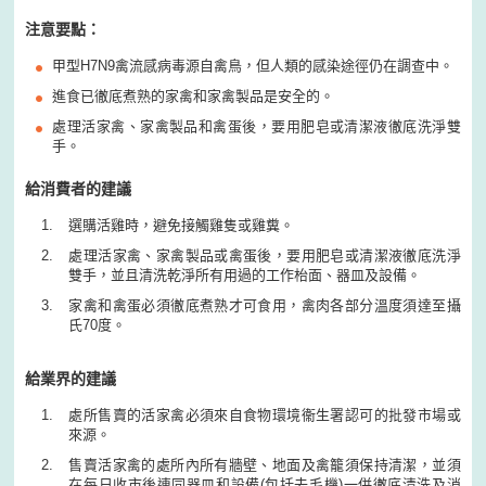
注意要點：
甲型H7N9禽流感病毒源自禽鳥，但人類的感染途徑仍在調查中。
進食已徹底煮熟的家禽和家禽製品是安全的。
處理活家禽、家禽製品和禽蛋後，要用肥皂或清潔液徹底洗淨雙
手。
給消費者的建議
選購活雞時，避免接觸雞隻或雞糞。
處理活家禽、家禽製品或禽蛋後，要用肥皂或清潔液徹底洗淨
雙手，並且清洗乾淨所有用過的工作枱面、器皿及設備。
家禽和禽蛋必須徹底煮熟才可食用，禽肉各部分溫度須達至攝
氏70度。
給業界的建議
處所售賣的活家禽必須來自食物環境衞生署認可的批發市場或
來源。
售賣活家禽的處所內所有牆壁、地面及禽籠須保持清潔，並須
在每日收市後連同器皿和設備(包括去毛機)一併徹底清洗及消