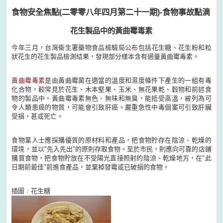
食物安全焦點(二零零八年四月第二十一期)-食物事故點滴
花生製品中的黃曲霉毒素
今年三月，台灣衛生署藥物食品檢驗局
公布
包括花生糖、花生粉和粒
狀花生的花生製品檢測結果，發現部分樣本含有過量黃曲霉毒素。
黃曲霉毒素
是由黃曲霉菌在適當的溫度和濕度條件下產生的一組有毒
化合物，較常見於花生、木本堅果、玉米、無花果乾、穀物和前述食
物的製品中。黃曲霉毒素無色、無味和無臭，能抵受高溫，被列為可
令人類患癌的物質，可能會引致肝癌。嚴重急性中毒個案可引致肝臟
受損，甚或死亡。
食物業人士應採購優質的原材料和產品，把食物貯存在陰涼、乾燥的
環境，並以"先入先出"的原則存取食物。至於市民，則應向可靠的店鋪
購買食物，把食物貯放在不受陽光直接照射的陰涼、乾燥地方，在"此
日期前最佳"前進食產品，並棄掉發霉或已破損的食物。
插圖﹕花生糖