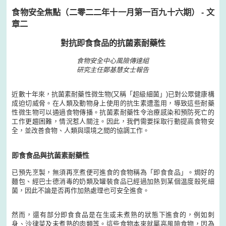
食物安全焦點（二零二二年十一月第一百九十六期） - 文
章二
對抗即食食品的抗菌素耐藥性
食物安全中心風險傳達組
研究主任鄭基慧女士報告
近數十年來，抗菌素耐藥性微生物(又稱「超級細菌」)已對公眾健康構
成迫切威脅。在人類及動物身上使用的抗生素遭濫用，導致這些耐藥
性微生物可以通過食物傳播。抗菌素耐藥性令治療感染和預防死亡的
工作更趨困難，情況惹人關注。因此，我們需要採取行動提高食物安
全，並改善食物、人類與環境之間的協調工作。
即食食品與抗菌素耐藥性
已預先烹製，無須再烹煮便可進食的食物稱為「即食食品」。焗好的
麵包、經巴士德消毒的奶類及罐裝食品已經過加熱到某個温度殺死細
菌，因此不論是否再作加熱處理也可安全進食。
然而，還有部分即食食品是在生或未煮熟的狀態下進食的，例如刺
身、沙律菜及未煮熟的肉類等。這些食物本來就屬高風險食物，因為