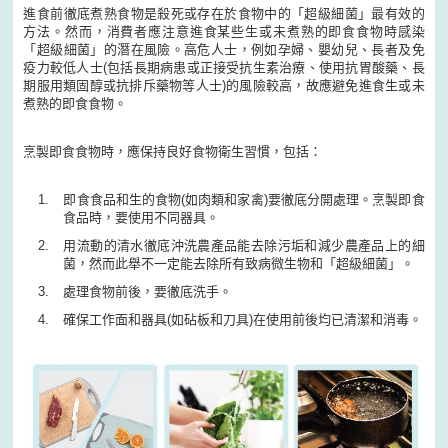
進食前徹底煮熟食物是殺死或存在於食物中的「超級細菌」最有效的
方法。然而，消費者應注意進食某些生或未煮熟的即食食物時感染
「超級細菌」的潛在風險。高危人士，例如孕婦、嬰幼兒、長者及免
疫力較低人士(包括長期病患或正接受抗生素治療、使用抗胃酸藥、長
期服用類固醇或抗排斥藥物等人士)的風險較高，故應避免進食生或未
煮熟的即食食物。
烹製即食食物時，應保持良好食物衛生習慣，包括：
即食食品和生的食物(如肉類和家禽)要徹底分開處理。烹製即食
食品時，要使用不同器具。
用流動的清水徹底沖洗農產品能去除污垢和減少農產品上的細
菌，然而此舉不一定能去除所有致病微生物和「超級細菌」。
處理食物前後，要徹底洗手。
確保工作面和器具(如砧板和刀具)在使用前後均已清潔和消毒。