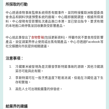
所採取的行動
中心透過食物事故監察系統得悉有關事件，並同時接獲歐洲聯盟委員
會食品和飼料快速預警系統的通報。中心隨即展開調查。根據所得資
料，中心發現有受影響批次產品進口本港，並已發出指令，要求有關
的本地進口商停售並回收數款受影響產品。
中心就此事發出了
食物警報
(包括更新資料)，呼籲市民不要食用受影響
產品，並促請業界停止使用或出售有關產品。中心亦透過Facebook等
社交媒體向市民提供相關建議。
注意事項：
冷藏粟米被發現為是次爆發李斯特菌事故的源頭，其他冷藏蔬
菜亦可能與此有關。
李斯特菌可在一般烹煮溫度下輕易消滅，但能在冷藏低溫下生
存和繁殖。
高危人士可出現較嚴重的併發症。
給業界的建議