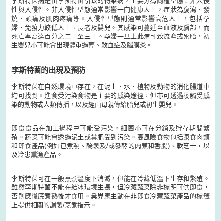
李斯特菌病是由李斯特菌引致的傳染病，主要分為兩種型態：非入侵
性與入侵性。非入侵性型態通常影響一向健康人士，症狀為腹瀉、發
燒、頭痛及肌肉疼痛等。入侵性型態則通常影響高危人士，包括孕
婦、免疫力較低人士、長者及嬰兒。其感染可蔓延至血液及腦部，而
死亡率高達百分之二十至三十。孕婦一旦上此病可致流產或死胎，初
生嬰兒亦可能會出現體重過輕、敗血症及腦膜炎。
李斯特菌的出現及預防
李斯特菌在自然環境中存在，在泥土、水、植物及動物的消化腸道中
均可找到。進食受污染食物是主要的感染途徑，但亦可透過接觸受感
染的動物或人類傳播，以及經由母親傳給胎兒或初生嬰兒。
即食食品在加工過程中可能受污染，細菌亦可在分銷及貯存期間繁
殖。蔬菜可能會透過泥土或糞肥受到污染。高風險食物包括凍食肉類
和即食產品(例如已煮熟、醃製及/或發酵的肉類和香腸)、軟芝士，以
及冷患熏漁產品。
李斯特菌可在一般烹煮溫度下消滅，但能在冷藏低溫下生存和繁殖。
雖然李斯特菌不能在結冰環境生長，但冷藏蔬菜除非標明可供即食，
否則應徹底煮熟後才食用。業界應主動在非即食冷藏蔬菜產品的標籤
上提供相關的調製/烹煮指示。