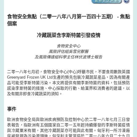
食物安全焦點（二零一八年八月第一百四十五期） - 焦點
個案
冷藏蔬菜含李斯特菌引發疫情
食物安全中心
風險評估組吳雪兒獸醫
及風險傳達組科學主任林伏波博士報告
二零一八年七月初，食物安全中心(中心)呼籲市民，不要食用數款英國
Greenyard Frozen UK Ltd生產的預先包裝冷藏蔬菜産品，因為有關產
品可能受李斯特菌污染。本文將提供有關李斯特菌的資料，包括預防
感染李斯特菌的措施、中心採取的行動、給業界和消費者的建議，以
及有關非即食冷藏蔬菜的須知。
事件
歐洲食物安全局與歐洲疾病預防及控制中心於二零一八年七月三日發
表報告，指歐洲有五個國家自二零一五年起持續爆發的李斯特菌疫情
與冷藏粟米有關，其他冷藏蔬菜亦可能與此有關。匈牙利一所冷凍廠
房被發現為污染源頭後，匈牙利主管當局於二零一八年六月二十九日