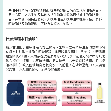
牛油不經精煉，是透過把脂肪從牛奶分隔出來而製成的油脂產品。
另一方面，人造牛油及其他人造牛油塗抹醬為可供塗抹的脂肪產
品，在室溫下保持固體狀。人造牛油及人造牛油塗抹醬可使用多種
精煉脂肪及油作配料，可能含有縮水甘油酯。
什麼是縮水甘油酯?
縮水甘油酯是精煉油脂的加工過程污染物。含有精煉油脂的食物亦會
有縮水甘油酯。油脂在精煉過程中進行脫臭步驟時（見圖1），若溫度
超過攝氏200度，天然存在於毛油內的部分化學品前體可與油中的其他
化合物產生作用。尤其值得關注的問題是，若干類別的植物油脂（例
如棕櫚油）較其他油類含有較高水平的前體，在精煉過程中，只要情
況適當，更大量的縮水甘油酯便能形成。