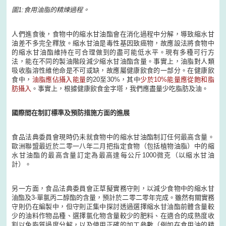
圖1:食用油脂的精煉過程。
人們進食後，食物中的縮水甘油酯會在消化過程中分解，導致縮水甘
油差不多完全釋放。縮水甘油是毒性基因致癌物，故應設法將食物中
的縮水甘油酯維持在可合理做到的盡可能低水平。現有多種可行方
法，能在不同的製油階段減少縮水甘油酯含量。事實上，油脂對人類
吸收脂溶性維他命是不可或缺，故應屬健康飲食的一部分。在健康飲
食中，
油脂應佔攝入能量
的20至30%，其中
少於10%能量應從飽和脂
肪攝入
。事實上，根據健康飲食金字塔，我們應盡量少吃脂肪及油。
國際間在制訂標準及預防措施方面的進展
食品法典委員會現時仍未就食物中的縮水甘油酯制訂任何最高含量。
歐洲聯盟最近於二零一八年二月把指定食物（包括植物油脂）中的縮
水甘油酯的最高含量訂定為最高達每公斤1000微克（以縮水甘油
計）。
另一方面，食品法典委員會正草擬實務守則，以減少食物中的縮水甘
油酯及3-單氯丙二醇酯的含量，預計於二零二零年完成。雖然有關實務
守則仍在編製中，但守則正集中探討透過選擇縮水甘油酯前體含量較
少的油料作物品種、選擇氯化物含量較少的肥料、在適合的成熟度收
割以免脂質過度分解，以及使用正確的加工參數（例如在食用油的精