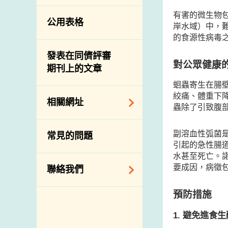
有害的微生物
公用表格
岸水域）中，
的食源性病毒
發表在同儕評審
對公眾健康
期刊上的文章
蛔蟲寄生在腸
絞痛、體重下
相關網址
蟲除了引致腹
相關政府部門／機
副溶血性弧菌
常見的問題
構
引起的急性腸
水甚至死亡。
相關網站
要成因，病徵
聯絡我們
預防措施
查詢、建議、要求
和投訴
1. 避免進食
地址及電話