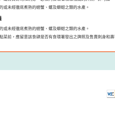
的或未經徹底煮熟的螃蟹、螺及螄蚶之類的水產。
議
的或未經徹底煮熟的螃蟹、螺及螄蚶之類的水產。
點菜前，應留意該食肆是否有食環署發出之牌照及售賣刺身和壽