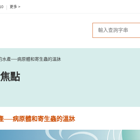
10
更多 >
的水產──病原體和寄生蟲的溫牀
焦點
產──病原體和寄生蟲的溫牀