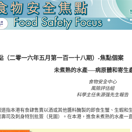
點（二零一六年五月第一百一十八期）-焦點個案
未煮熟的水產──病原體和寄生
食物安全中心
風險評估組
科學主任朱源强先生報告
報道指本港有食肆售賣以酒或其他醬料醃製的即食生蟹、生蝦和
賣壽司及刺身特別批簽（見圖）。在本港，進食未煮熟的水產一