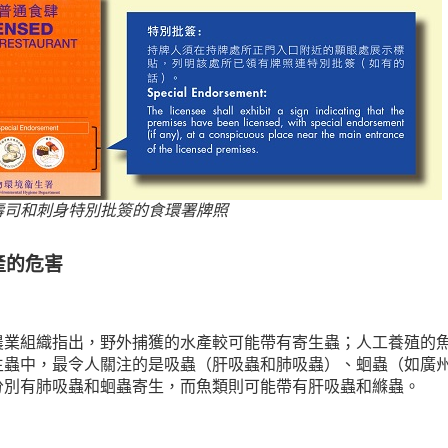
壽司和刺身特別批簽的食環署牌照
產的危害
農業組織指出，野外捕獲的水產較可能帶有寄生蟲；人工養殖的
生蟲中，最令人關注的是吸蟲（肝吸蟲和肺吸蟲）、蛔蟲（如廣
分別有肺吸蟲和蛔蟲寄生，而魚類則可能帶有肝吸蟲和縧蟲。