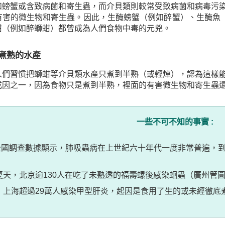
和螃蟹或含致病菌和寄生蟲，而介貝類則較常受致病菌和病毒污
害的微生物和寄生蟲。因此，生醃螃蟹（例如醉蟹）、生醃魚（例如
蚶（例如醉螄蚶）都曾成為人們食物中毒的元兇。
未煮熟的水產
人們習慣把螄蚶等介貝類水產只煮到半熟（或輕焯），認為這樣
成因之一，因為食物只是煮到半熟，裡面的有害微生物和寄生蟲
一些不可不知的事實
:
全國調查數據顯示，肺吸蟲病在上世紀六十年代一度非常普遍，
年夏天，北京逾130人在吃了未熟透的福壽螺後感染蛔蟲（廣州管
年，上海超過29萬人感染甲型肝炎，起因是食用了生的或未經徹底