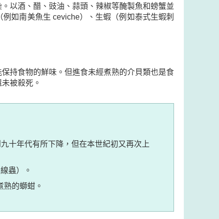
染。以酒、醋、豉油、蒜頭、辣椒等醃製魚和螃蟹並
南美魚生 ceviche）、生蝦（例如泰式生蝦刺
能保持食物的鮮味。但進食未經煮熟的介貝類也是食
還未被殺死。
到九十年代有所下降，但在本世紀初又再次上
圓線蟲）。
煮熟的螄蚶。