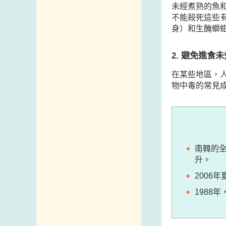
未經煮熟的魚
政府電話簿
不能殺死這些有
身）和生醃螄
郵件貼上足夠郵資
2. 避免進食
在某些地區，
物中毒的常見
南韓的
升。
2006
1988