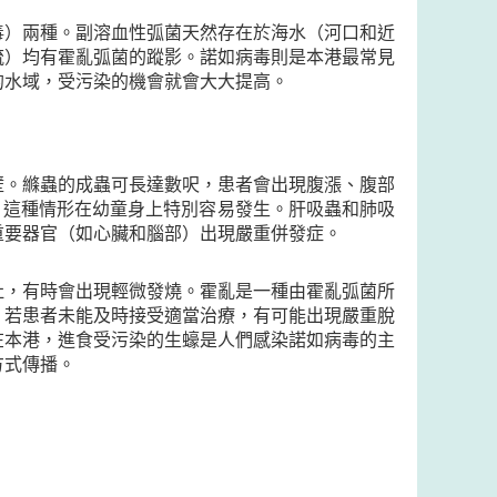
毒）兩種。副溶血性弧菌天然存在於海水（河口和近
流）均有霍亂弧菌的蹤影。諾如病毒則是本港最常見
的水域，受污染的機會就會大大提高。
壁。縧蟲的成蟲可長達數呎，患者會出現腹漲、腹部
，這種情形在幼童身上特別容易發生。肝吸蟲和肺吸
重要器官（如心臟和腦部）出現嚴重併發症。
吐，有時會出現輕微發燒。霍亂是一種由霍亂弧菌所
，若患者未能及時接受適當治療，有可能出現嚴重脫
在本港，進食受污染的生蠔是人們感染諾如病毒的主
方式傳播。