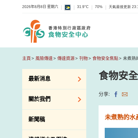
2026年8月8日 星期六
31.9°C
70%
天氣最後更新
23:
主頁
風險傳達
傳達資源
刊物
食物安全焦點
未煮熟
食物安全
最新消息
食物警報 / 致敏物
分享:
關於我們
警報
懷疑食物中毒個案
組織結構
未煮熟的水
新聞稿
活動
理想與使命
新資訊
介紹短片