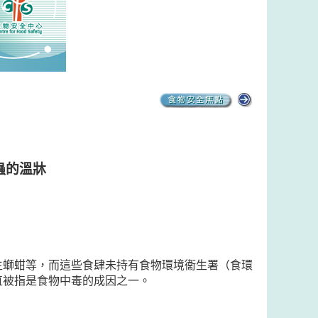
蟲的溫牀
生螄蚶等，而這些食肆未持有食物環境衞生署（食環
直被指是食物中毒的成因之一。