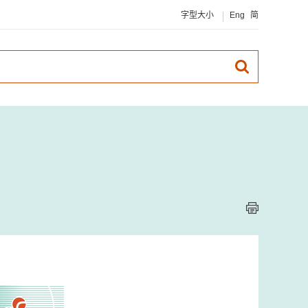
字型大小
Eng
简