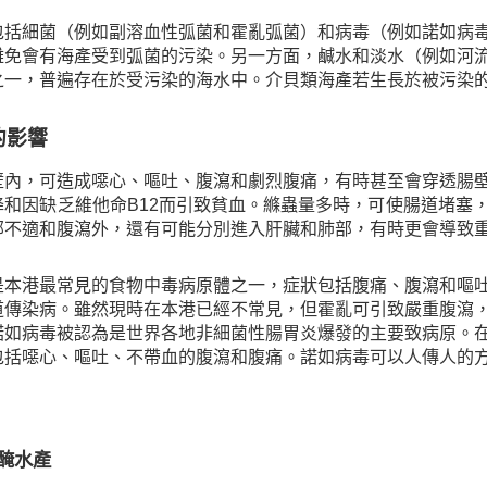
包括細菌（例如副溶血性弧菌和霍亂弧菌）和病毒（例如諾如病
難免會有海產受到弧菌的污染。另一方面，鹹水和淡水（例如河
之一，普遍存在於受污染的海水中。介貝類海產若生長於被污染
的影響
壁內，可造成噁心、嘔吐、腹瀉和劇烈腹痛，有時甚至會穿透腸
降和因缺乏維他命B12而引致貧血。縧蟲量多時，可使腸道堵塞
部不適和腹瀉外，還有可能分別進入肝臟和肺部，有時更會導致
是本港最常見的食物中毒病原體之一，症狀包括腹痛、腹瀉和嘔
道傳染病。雖然現時在本港已經不常見，但霍亂可引致嚴重腹瀉
諾如病毒被認為是世界各地非細菌性腸胃炎爆發的主要致病原。
包括噁心、嘔吐、不帶血的腹瀉和腹痛。諾如病毒可以人傳人的
生醃水產