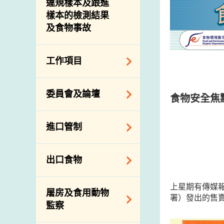
違規樣本及跟進
樣本的檢測結果
及食物事故
工作項目
降低膳食中的鈉和
委員會及論壇
食物安全焦
糖
食物監測計劃
食物安全專家委員
進口管制
會
食物安全重點控制
系統
業界諮詢論壇
食物進口商和食物
出口食物
基因改造食物
分銷商登記制度
消費者聯繫小組
食物標籤上的營養
視察內地農場及聯
出口驗證
上星期有傳媒
屠房及食用動物
資料
絡內地有關當局
署）發出的售
出口食物往內地
監察
食物安全之風險評
進口食物管制
出口商及業界的消
估