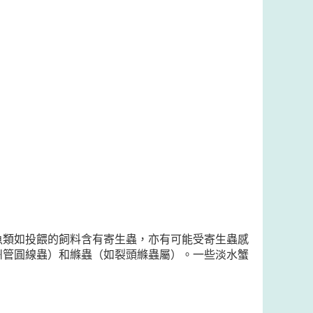
魚類如投餵的飼料含有寄生蟲，亦有可能受寄生蟲感
州管圓線蟲）和縧蟲（如裂頭縧蟲屬）。一些淡水蟹