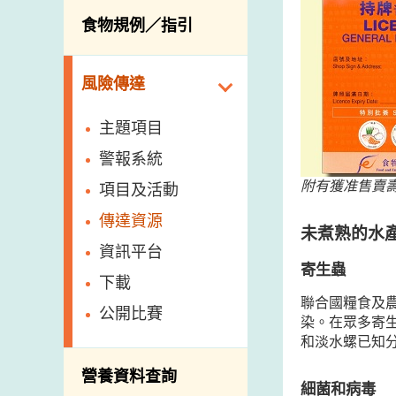
活生食用動物的進
規管農業化學物及
息
食物規例／指引
食物事故應變及管
口檢驗
獸醫藥物在食用動
理
物上的使用
獸醫公共衞生資訊
食物消費量調查
風險傳達
屠房及疾病監測
總膳食研究
宰前檢驗
主題項目
有機食物
宰後檢驗
警報系統
高風險食物
豬隻流感病毒監測
附有獲准售賣
項目及活動
結果
抗菌素耐藥性
傳達資源
屠房及肉類檢驗
未煮熟的水
食物中的碘
資訊平台
寄生蟲
下載
聯合國糧食及
公開比賽
染。在眾多寄
和淡水螺已知
營養資料查詢
細菌和病毒