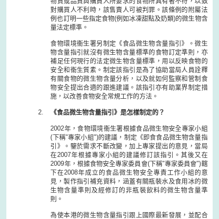
物質或品質與購買人所要求的食物所具有者不符，以致
對購買人不利時，該售賣人可被判罪。該條例的附屬法
例也訂明一些指定食物(例如冰凍甜點及奶類)的微生物含
量法定標準。
食物環境衞生署另制定《食品微生物含量指引》。微生
物含量指引就沒有微生物含量標準的食物訂定準則，亦
補足任何現行的法定微生物含量標準，用以反映食物的
安全和衞生質素。制定該指引是為了協助當局人員詮釋
有關食物的微生物含量分析，以及就如何監察和管制食
物安全提出合適的跟進建議。該指引亦有助業界制定措
施，以改善食物安全常規工作的方法。
《食品微生物含量指引》是怎樣制定的？
2002年，食物環境衞生署根據食品微生物安全專家小組
(下稱"專家小組")的建議，制定《即食食品微生物含量指
引》。鑒於需求不斷改變，加上專家提出的意見，當局
在2007年根據專家小組的建議修訂該指引。其後又在
2009年，根據食物安全專家委員會(下稱"專家委員會")轄
下在2008年成立的食品微生物安全專責工作小組的意
見，製作指引補充資料，涵蓋有關瓶裝水及食用冰的微
生物含量準則及經修訂的非瓶裝飲料的微生物含量準
則。
為使本港的微生物含量指引跟上國際最新發展，並配合