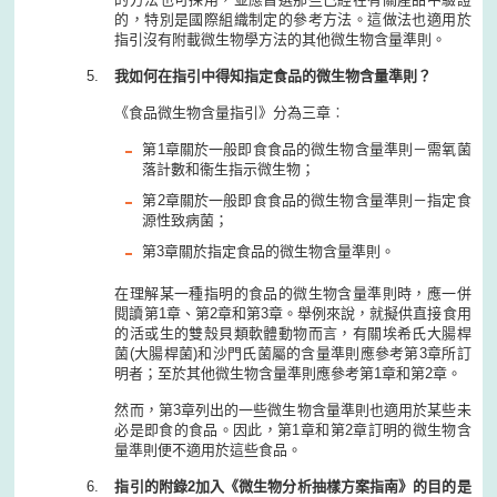
的，特別是國際組織制定的參考方法。這做法也適用於
指引沒有附載微生物學方法的其他微生物含量準則。
我如何在指引中得知指定食品的微生物含量準則？
《食品微生物含量指引》分為三章︰
第1章關於一般即食食品的微生物含量準則－需氧菌
落計數和衞生指示微生物；
第2章關於一般即食食品的微生物含量準則－指定食
源性致病菌；
第3章關於指定食品的微生物含量準則。
在理解某一種指明的食品的微生物含量準則時，應一併
閱讀第1章、第2章和第3章。舉例來說，就擬供直接食用
的活或生的雙殼貝類軟體動物而言，有關埃希氏大腸桿
菌(大腸桿菌)和沙門氏菌屬的含量準則應參考第3章所訂
明者；至於其他微生物含量準則應參考第1章和第2章。
然而，第3章列出的一些微生物含量準則也適用於某些未
必是即食的食品。因此，第1章和第2章訂明的微生物含
量準則便不適用於這些食品。
指引的附錄2加入《微生物分析抽樣方案指南》的目的是