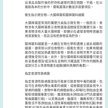
出食品自製作後的貯存和處理的潛在問題。不過，在以
風險為本的分析中，需氧菌落計數並非首要項目。
衞生指示微生物—大腸桿菌和腸桿菌科細菌
大腸桿菌是常用的糞便污染指示微生物。一般而言，食
物含有大腸桿菌表示食物直接或間接受到糞便污染。如
果食物含有大量大腸桿菌，即顯示在處理食物時普遍忽
視清潔衞生，而且沒有把食物妥為貯存。
腸桿菌科細菌是一大類在生物化學和遺傳上彼此相關的
細菌，通常用以評估食物的一般衞生情況。如果有關細
菌存在於經加熱處理的食物，即表示食物烹煮不足或在
處理後受到污染。此外，部分腸桿菌科細菌菌種可使沒
有妥善處理及∕或沒有在足夠的冷藏溫度下貯存的鯖魚甚
或部分芝士等食物產生組胺(鯖科魚類的毒素)。
指定食源性致病菌
指定食源性致病菌是指可能會引致食物中毒的細菌，包
括可在食物內釋出毒素的細菌，或使腸道受感染而令人
發病的細菌。食物中毒的病徵由噁心和嘔吐(例如由金黃
葡萄球菌腸毒素引致)、腹瀉和脫水(例如由沙門氏菌屬和
彎曲菌屬引致)，以至敗血病、腦膜炎、癱瘓和死亡等嚴
重情況不等(例如由入侵性單核細胞增生李斯特氏菌(李斯
特菌)引致及由肉毒桿菌毒素引致的罕見的肉毒中毒個