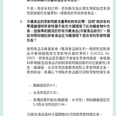
不是。除非另有訂明，否則衞生指示微生物和指定食源
性致病菌的含量準則一律適用於所有即食食品。
冷藏食品的李斯特菌含量準則附有註釋，註明"除非有科
學證據證明李斯特菌不易於冷藏環境下在有關食物中生
長，這個準則適用於所有冷藏食品(冷凝食品除外)"。我
如何得知個別即食食品在冷藏環境下是否有利李斯特菌
生長？
按照食品法典委員會《應用食品衞生的一般原則控制食
品中單核細胞增生李斯特氏菌的準則》(CAC/GL 61-
2007)，即食食品是否屬於不會滋生李斯特菌者，會根據
科學理據(包括食品內抑制李斯特菌因素的內在變異性)決
定。酸鹼值、水活性等因素都有助防止李斯特菌生長。
舉例來說，具備以下特點的食品都可抑制李斯特菌生長
︰
酸鹼值低於4.4；
水活性低於0.92；
兩種因素的組合(酸鹼值、水活性)，例如酸鹼值低於
5.0而水活性低於0.94。
冷凝(在食品保持冷凝期間)也可抑制李斯特菌生長。