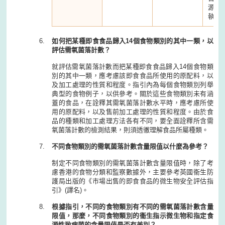
源和
執法
如何把某種即食食品歸入14個食物類別的其中一類，以
評估需氧菌落計數？
就評估需氧菌落計數而把某種即食食品歸入14個食物類
別的其中一類，應考慮該即食食品所使用的原配料，以
及加工處理的性質和程度。指引內為每個食物類別列舉
典型的食物例子，以供參考。關於這些食物類別未有涵
蓋的食品，在詮釋其需氧菌落計數水平時，應考慮所使
用的原配料，以及售前加工處理的性質和程度。由於食
品的種類和加工處理方法各有不同，要全面詮釋所含需
氧菌落計數的檢測結果，則須透徹理解食品所屬種類。
不同食物類別的需氧菌落計數含量限值以什麼為參考？
制定不同食物類別的需氧菌落計數含量限值時，除了考
慮香港的食物分類和監察數據外，主要參考英國衞生防
護局出版的《市場出售的即食食品的微生物安全評估指
引》(譯名)。
根據指引，不同的食物類別有不同的需氧菌落計數含量
限值，那麼，不同食物類別的衞生指示微生物和指定食
源性致病菌的含量限值是否有差別？