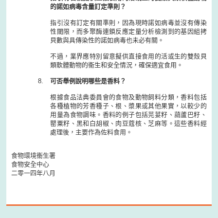
的諾如病毒含量訂定準則？
指引沒有訂定有關準則，因為現時諾如病毒並沒有傳染
性閾限，而多聚酶連鎖反應定量分析檢測到的基因組拷
貝數與具傳染性的諾如病毒也未必有關。
不過，業界應特別留意擬供直接食用的活或生的雙殼貝
類軟體動物的衞生和安全情況，確保適宜食用。
可否舉例說明哪些是香料？
根據食品法典委員會的食物及動物飼料分類，香料包括
各種植物的芳香種子、根、漿果或其他果實，以較少的
用量為食物調味。香料的例子包括芫荽籽、葫蘆巴籽、
罌粟籽、黑和白胡椒、肉豆蔻核、芝麻等。這些香料經
處理後，主要作為佐料食用。
食物環境衞生署
食物安全中心
二零一四年八月