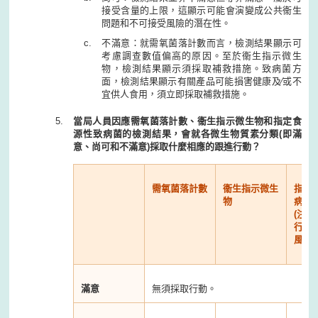
接受含量的上限，這顯示可能會演變成公共衞生
問題和不可接受風險的潛在性。
不滿意：就需氧菌落計數而言，檢測結果顯示可
考慮調查數值偏高的原因。至於衞生指示微生
物，檢測結果顯示須採取補救措施。致病菌方
面，檢測結果顯示有關產品可能損害健康及∕或不
宜供人食用，須立即採取補救措施。
當局人員因應需氧菌落計數、衞生指示微生物和指定食
源性致病菌的檢測結果，會就各微生物質素分類(即滿
意、尚可和不滿意)採取什麼相應的跟進行動？
需氧菌落計數
衞生指示微生
指定
物
病菌
(注
行動
風險
滿意
無須採取行動。