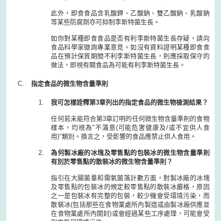
此外，即食食品含乳酸鉀、乙酸鈉、雙乙酸鈉、乳酸鈉
等某些防腐劑亦可抑制李斯特菌生長。
如你對某種即食食品是否有利李斯特菌生長存疑，請向
食品科學家徵詢專業意見。如沒有資料證明某種即食食
品在預計保質期間不利李斯特菌生長，則應採取保守的
做法，即視有關食品為可能有利李斯特菌生長。
指定食品的微生物含量準則
我可怎樣詮釋第3章列出的指定食品的微生物檢測結果？
任何若未能符合第3章訂明的任何微生物含量準則的食物
樣本，均視為"不滿意(可能危害健康及/或不宜供人食
用)"類別。換言之，受影響的食品應禁止供人食用。
為何製冰廠的冰塊及零售點的包裝冰的微生物含量準則
有別於零售點的散裝冰的微生物含量準則？
指引在大腸菌羣和需氧菌落計數方面，對製冰廠的冰塊
及零售點的包裝冰的規定較零售點的散裝冰嚴格，原因
之一是包裝冰有完整的包裝，較少機會受環境污染，而
散裝冰(包括那些在食物業處所內製造或由製冰廠供應並
在食物業處所內開封)或會經過某些工序處理，可能會受