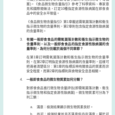
案)。《食品微生物含量指引》參考了科學資料、專家意
見和國際間做法，訂定10種指定食源性致病菌在即食食
品中的安全水平限值。
《食品微生物含量指引》第1章載述需氧菌落計數和衞生
指示微生物的含量準則，第2章則包含指定食源性致病菌
的含量準則。
有關一般即食食品的需氧菌落計數和衞生指示微生物的
含量準則，以及一般即食食品的指定食源性致病菌的含
量準則，為何分別載於兩個不同章節？
在第1章訂明需氧菌落計數和衞生指示微生物的含量準
則，在第2章訂明指定食源性致病菌的含量準則，這樣可
把兩者清楚區分︰第1章的指標反映有關食品的質素而非
安全程度，而第2章的指標則與食物安全息息相關。
一般即食食品的微生物質素如何分類？
對即食食品進行微生物含量評估(即需氧菌落計數、衞生
指示微生物和指定食源性致病菌)，微生物質素可分為下
列三類︰
滿意：檢測結果顯示微生物質素良好。
尚可：檢測結果並非不滿意但亦非滿意，屬於可