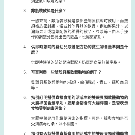
到空氣和環境污染。
非瓶裝飲料是什麼？
一般來說，非瓶裝飲料是指那些調製供即時飲用，而無
須盛於密封瓶、罐或其他容器的飲品，例如鮮果汁、以
濃縮果汁或糖漿配製的稀釋的飲品、豆漿等。由人手操
作的調配分售機出售的飲品，也屬這類別。
供即時餵哺的嬰幼兒液體配方奶的微生物含量準則是什
麼？
供即時餵哺的嬰幼兒液體配方奶應是商業無菌產品。
可否列舉一些雙殼貝類軟體動物的例子？
雙殼貝類軟體動物包括蜆、蛤(螄蚶)、青口、蠔和扇貝
等。
指引訂明擬供直接食用的活或生的雙殼貝類軟體動物的
大腸桿菌含量準則。這類食物含有大腸桿菌，是否表示
食物受到病毒污染？
大腸桿菌是用作糞便污染的指標。可是，這與食物是否
受到病毒污染，並不相關。
指引有否就擬供直接食用的活或生的雙殼貝類軟體動物