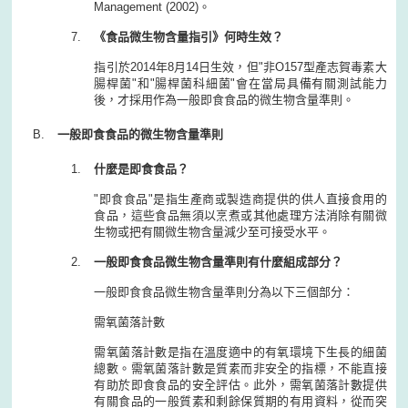
Management (2002)。
《食品微生物含量指引》何時生效？
指引於2014年8月14日生效，但"非O157型產志賀毒素大
腸桿菌"和"腸桿菌科細菌"會在當局具備有關測試能力
後，才採用作為一般即食食品的微生物含量準則。
一般即食食品的微生物含量準則
什麼是即食食品？
"即食食品"是指生產商或製造商提供的供人直接食用的
食品，這些食品無須以烹煮或其他處理方法消除有關微
生物或把有關微生物含量減少至可接受水平。
一般即食食品微生物含量準則有什麼組成部分？
一般即食食品微生物含量準則分為以下三個部分：
需氧菌落計數
需氧菌落計數是指在溫度適中的有氧環境下生長的細菌
總數。需氧菌落計數是質素而非安全的指標，不能直接
有助於即食食品的安全評估。此外，需氧菌落計數提供
有關食品的一般質素和剩餘保質期的有用資料，從而突