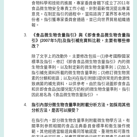
食物科學和技術的進展，專家委員會轄下成立了2011年
食品微生物安全專責工作小組，針對最新情況提出專業
意見。在制定指引的過程中，當局諮詢了業界等本地持
份者。指引獲專家委員會通過，並已向世界貿易組織通
報。
《食品微生物含量指引》與《即食食品微生物含量指
引》(2007年5月)及指引補充資料比較，主要有哪些修
改？
除了文字上的改動外，主要修改包括－(1)參考國際∕國家
標準及指引，修訂《即食食品微生物含量指引》內的微
生物含量準則，以及制定新的微生物含量準則；(2)加入
指引補充資料所載的微生物含量準則；(3)修訂微生物質
素的分類和術語；以及(4)在指引附錄1提供常見的食源性
致病菌的補充資料，以供參考。由於指引涵蓋即食食品
和非即食食品(如嬰兒配方奶粉)的微生物含量準則，指引
因此易名為《食品微生物含量指引》。
指引內部分微生物含量準則附載分析方法。如採用其他
分析方法，是否可以接受？
在指引內，部分微生物含量準則附載微生物學方法。有
關準則參照相關的食品法典委員會標準和衞生操作規
範。其他經適當驗證具備同等敏感度、重現性和可靠性
的方法也可採用，並應首選那些已經在有關產品中驗證