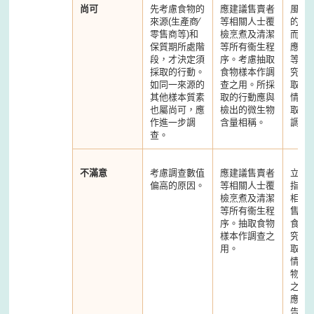
尚可
先考慮食物的
應建議售賣者
風險
來源(生產商∕
等相關人士覆
的致
零售商等)和
檢烹煮及清潔
而相
保質期所處階
等所有衞生程
應建
段，才決定須
序。考慮抽取
等相
採取的行動。
食物樣本作調
究原
如同一來源的
查之用。所採
取措
其他樣本質素
取的行動應與
情況
也屬尚可，應
檢出的微生物
取食
作進一步調
含量相稱。
調查
查。
不滿意
考慮調查數值
應建議售賣者
立即
偏高的原因。
等相關人士覆
指示
檢烹煮及清潔
相關
等所有衞生程
售賣
序。抽取食物
食品
樣本作調查之
究原
用。
取措
情況
物樣
之用
應考
告信