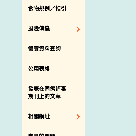
活生食用動物的進
規管農業化學物及
息
食物規例／指引
食物事故應變及管
口檢驗
獸醫藥物在食用動
理
物上的使用
獸醫公共衞生資訊
食物消費量調查
風險傳達
屠房及疾病監測
總膳食研究
宰前檢驗
主題項目
營養資料查詢
有機食物
宰後檢驗
警報系統
高風險食物
豬隻流感病毒監測
項目及活動
公用表格
結果
抗菌素耐藥性
傳達資源
屠房及肉類檢驗
食物中的碘
資訊平台
發表在同儕評審
期刊上的文章
下載
公開比賽
相關網址
相關政府部門／機