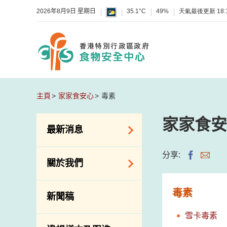
2026年8月9日 星期日
35.1°C
49%
天氣最後更新
18:
主頁
家家食安心
毒素
家家食安
最新消息
食物警報 / 致敏物
分享:
關於我們
警報
懷疑食物中毒個案
組織結構
毒素
新聞稿
活動
理想與使命
雪卡毒素
新資訊
介紹短片