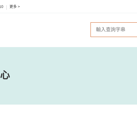
10
更多 >
心