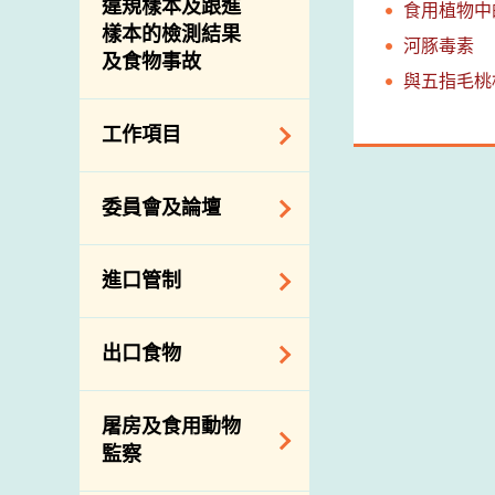
違規樣本及跟進
食用植物中
樣本的檢測結果
河豚毒素
及食物事故
與五指毛桃
工作項目
降低膳食中的鈉和
委員會及論壇
糖
食物監測計劃
食物安全專家委員
進口管制
會
食物安全重點控制
系統
業界諮詢論壇
食物進口商和食物
出口食物
基因改造食物
分銷商登記制度
消費者聯繫小組
食物標籤上的營養
視察內地農場及聯
出口驗證
屠房及食用動物
資料
絡內地有關當局
出口食物往內地
監察
食物安全之風險評
進口食物管制
出口商及業界的消
估