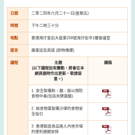
日期
二零二四年六月二十一日(星期五)
時間
下午二時三十分
地點
香港灣仔皇后大道東258號灣仔街市1樓會議室
語言
廣東話及英語 (即時傳譯)
議程
主題
講稿
(以下議程如有變動，將會在本
網頁適時作出更新，敬請留
意。)
1. 安全製備粉﹨麵﹨飯以預防
食物中毒(包括米酵菌酸)
2. 給食物業製備沙律的食物安
全指引
3. 香港製造食品進入內地市場
的便利通關安排