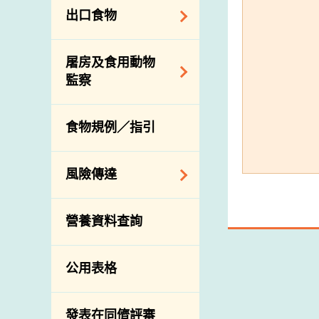
食物進口商和食物
出口食物
分銷商登記制度
食物事故應變及管
理
視察內地農場及聯
出口驗證
屠房及食用動物
絡內地有關當局
食物消費量調查
出口食物往內地
監察
進口食物管制
總膳食研究
出口商及業界的消
活生食用動物的進
規管農業化學物及
有機食物
息
食物規例／指引
口檢驗
獸醫藥物在食用動
高風險食物
物上的使用
獸醫公共衞生資訊
抗菌素耐藥性
風險傳達
屠房及疾病監測
食物中的碘
宰前檢驗
主題項目
營養資料查詢
宰後檢驗
警報系統
豬隻流感病毒監測
項目及活動
公用表格
結果
傳達資源
屠房及肉類檢驗
資訊平台
發表在同儕評審