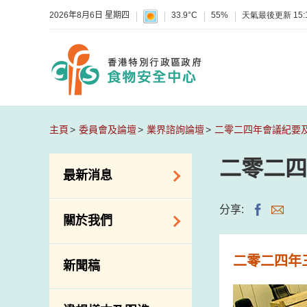
2026年8月6日 星期四
33.9°C
55%
天氣最後更新
15:
主頁
委員會及論壇
業界諮詢論壇
二零二四年會議紀要
二零二四
最新消息
食物警報 / 致敏物
分享:
關於我們
警報
懷疑食物中毒個案
組織結構
二零二四年
新聞稿
活動
理想與使命
新資訊
介紹短片