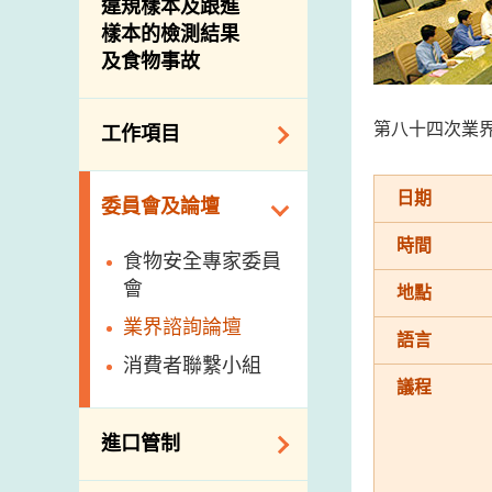
違規樣本及跟進
樣本的檢測結果
及食物事故
第八十四次業
工作項目
降低膳食中的鈉和
日期
委員會及論壇
糖
時間
食物監測計劃
食物安全專家委員
會
食物安全重點控制
地點
系統
業界諮詢論壇
語言
基因改造食物
消費者聯繫小組
議程
食物標籤上的營養
資料
進口管制
食物安全之風險評
估