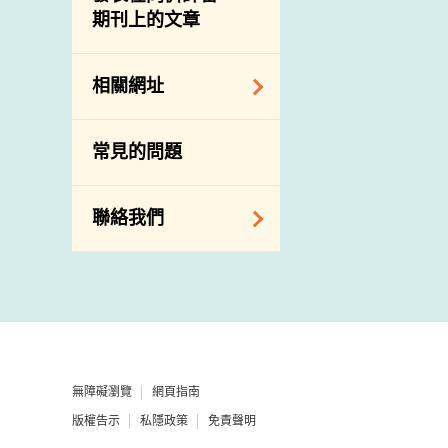
期刊上的文章
下載
公開比賽
相關網址
相關政府部門／機
常見的問題
構
相關網站
聯絡我們
查詢、建議、要求
和投訴
地址及電話
政府電話簿
無障礙瀏覽
網頁指南
郵件貼上足夠郵資
版權告示
私隱政策
免責聲明