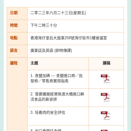
日期
二零二三年六月二十三日(星期五)
時間
下午二時三十分
地點
香港灣仔皇后大道東258號灣仔街市1樓會議室
語言
廣東話及英語 (即時傳譯)
議程
主題
講稿
1. 食鹽加碘 — 食鹽進口商／批
發商／零售商實用指南
2. 落實擴展經港珠澳大橋進口鮮
活食品的新安排
3. 培養肉的安全評估
4. 出口食物往內地