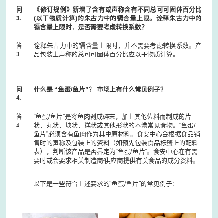
问
《修订规例》新增了含有或声称含有不同总可可固体百分比
3.
(以干物质计算)的朱古力中的镉含量上限。诠释朱古力中的
镉含量上限时，是否需要考虑转换系数？
答
诠释朱古力中的镉含量上限时，并不需要考虑转换系数。产
3.
品包装上声称的总可可固体百分比应以干物质计算。
问
什么是 “鱼蛋/鱼片”？ 市场上有什么常见例子？
4.
答
“鱼蛋/鱼片”是将鱼肉剁成碎末，加上其他佐料而制成的片
4.
状、丸状、块状、糕状或其他形状的本港常见食物。“鱼蛋/
鱼片”必须含有鱼肉作为其中原材料。食安中心会根据食品销
售时的声称及包装上的资料（如预先包装食品标籤上的配料
表），判断该产品是否界定为“鱼蛋/鱼片”。食安中心在有需
要时或会要求相关制造商∕供应商提供有关食品的成分资料。
以下是一些符合上述要求的“鱼蛋/鱼片”的常见例子: