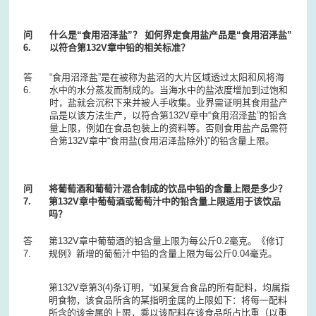
问
什么是“食用沼泽盐”？ 如何界定食用盐产品是“食用沼泽盐”
6.
以符合第132V章中铅的相关标准？
答
“食用沼泽盐”是在被称为盐沼的大片区域透过太阳和风将海
6.
水中的水分蒸发而制成的。当海水中的盐浓度增加到过饱和
时，盐就会沉积下来并被人手收集。业界需证明其食用盐产
品是以该方法生产，以符合第132V章中“食用沼泽盐”的铅含
量上限，例如在食品包装上的资料等。否则食用盐产品需符
合第132V章中“食用盐(食用沼泽盐除外)”的铅含量上限。
问
将葡萄酒和葡萄汁混合制成的饮品中铅的含量上限是多少？
7.
第132V章中葡萄酒或葡萄汁中的铅含量上限适用于该饮品
吗？
答
第132V章中葡萄酒的铅含量上限为每公斤0.2毫克。《修订
7.
规例》新增的葡萄汁中铅的含量上限为每公斤0.04毫克。
第132V章第3(4)条订明，“如某复合食品的所有配料，均属指
明食物，该食品所含的某指明金属的上限如下：将每一配料
所含的该金属的上限，乘以该配料在该食品所占比重（以重