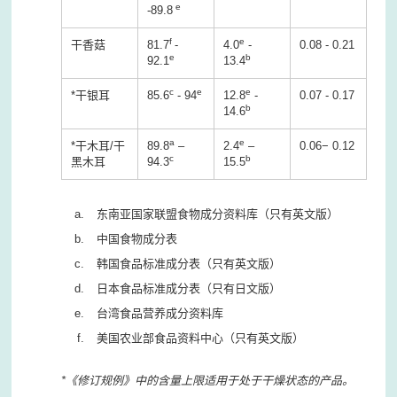
e
-89.8
f
e
干香菇
81.7
-
4.0
-
0.08 - 0.21
e
b
92.1
13.4
c
e
e
*干银耳
85.6
- 94
12.8
-
0.07 - 0.17
b
14.6
a
e
*干木耳/干
89.8
–
2.4
–
0.06− 0.12
c
b
黑木耳
94.3
15.5
东南亚国家联盟食物成分资料库（只有英文版）
中国食物成分表
韩国食品标准成分表（只有英文版）
日本食品标准成分表（只有日文版）
台湾食品营养成分资料库
美国农业部食品资料中心（只有英文版）
*《修订规例》中的含量上限适用于处于干燥状态的产品。