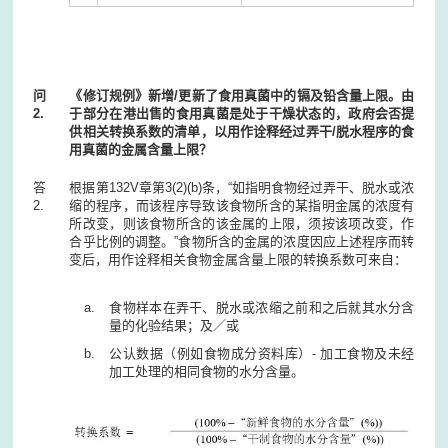
问
《修订规例》新增/更新了食用真菌中的镉及铅含量上限。由
2.
于部分在港出售的食用真菌是处于干燥状态的，政府会否提
供相关转换系数的清单，以用作诠释经过弄干/脱水程序的食
用真菌的金属含量上限？
答
根据第132V章第3(2)(b)条，“如指明食物经过弄干、脱水或浓
2.
缩的程序，而该程序导致该食物所含的某指明金属的浓度有
所改变，则该食物所含的该金属的上限，须按该项改变，作
合乎比例的调整。”食物所含的金属的浓度因应上述程序而转
变后，用作诠释相关食物金属含量上限的转换系数可来自：
食物样本在弄干、脱水或浓缩之前和之后就其水分含
量的化验结果；及／或
公认数据（例如食物成分资料库）- 加工食物及未经
加工处理的相同食物的水分含量。