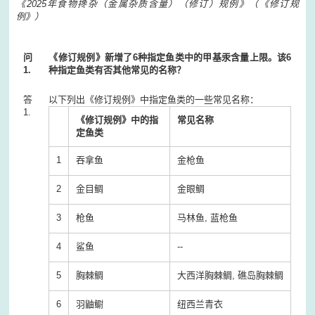
《
2025
年食物搀杂（金属杂质含量）（修订）规例》
（
《修订规
例》
）
问
《修订规例》新增了6种指定鱼类中的甲基汞含量上限。该6
1.
种指定鱼类有否其他常见的名称？
答
以下列出《修订规例》中指定鱼类的一些常见名称：
1.
《修订规例》中的指
常见名称
定鱼类
1
吞拿鱼
金枪鱼
2
金目鲷
金眼鲷
3
枪鱼
马林鱼, 蓝枪鱼
4
鲨鱼
--
5
胸棘鲷
大西洋胸棘鲷, 礁岛胸棘鲷
6
羽鼬鳚
纽西兰青衣