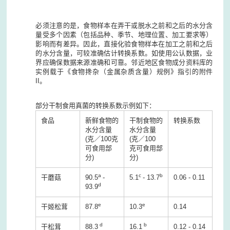
必须注意的是，食物样本在弄干或脱水之前和之后的水分含
量受多个因素（包括品种、季节、地理位置、加工要求等）
影响而有差异。因此，直接化验食物样本在加工之前和之后
的水分含量，可较准确估计转换系数。如使用公认数据，业
界应确保数据来源准确和可靠。邻近地区食物成分资料库的
实例载于《食物搀杂（金属杂质含量）规例》指引的附件
II。
部分干制食用真菌的转换系数示例如下：
食品
新鲜食物的
干制食物的
转换系数
水分含量
水分含量
(克／
100
克
(克／
100
可食用部
克可食用部
分
)
分
)
a
c
b
干蘑菇
90.5
-
5.1
- 13.7
0.06 - 0.11
d
93.9
e
e
干姬松茸
87.8
10.3
0.14
d
b
干松茸
88.3
16.1
0.12 - 0.14