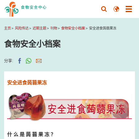
主页
风险传达
近期主题
刊物
食物安全小档案
安全进食蒟蒻果冻
食物安全小档案
分享:
安全进食蒟蒻果冻
什 么 是 蒟 蒻 果 冻 ？