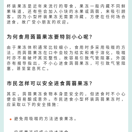
杯 装 果 冻 是 近 年 来 流 行 的 零 食 ， 果 冻 一 般 内 藏 不 同 鲜
果 味 道 ， 还 有 些 会 加 入 小 块 的 水 果 或 蒟 蒻 ， 来 吸 引 顾
客 。 因 为 小 型 杯 装 果 冻 无 需 要 冷 藏 ， 方 便 在 任 何 场 合
进 食 ， 故 广 受 小 朋 友 的 欢 迎 。
为 何 食 用 蒟 蒻 果 冻 要 特 别 小 心 呢 ？
由 于 果 冻 体 积 通 常 比 较 细 小 ， 食 用 时 多 采 用 吸 啜 的 方
法 ， 而 蒟 蒻 果 冻 在 口 中 会 较 为 结 实 和 难 于 溶 化 ， 吸 啜
时 亦 不 易 破 坏 其 完 整 性 ， 故 容 易 引 致 气 管 阻 塞 。 外 国
亦 有 报 导 指 出 ， 不 小 心 进 食 蒟 蒻 果 冻 ， 可 引 致 气 管 阻
塞 ， 甚 至 窒 息 死 亡 。
市 民 怎 样 可 以 安 全 进 食 蒟 蒻 果 冻 ？
其 实 ， 蒟 蒻 果 冻 食 物 本 身 是 安 全 的 ， 但 进 食 时 不 小 心
便 会 容 易 酿 成 意 外 。 市 民 进 食 小 型 杯 装 蒟 蒻 果 冻 时 ，
应 采 取 以 下 的 安 全 措 施 ：
避 免 用 吸 啜 的 方 法 进 食 果 冻 。