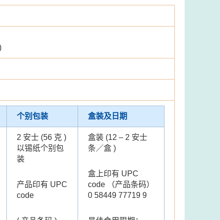
)
个别包装
盒装及日期
2 安士 (56 克 )
盒装 (12 – 2 安士
以锡纸个别包
条／盒 )
装
盒上印有 UPC
产品印有 UPC
code （产品条码）
code
0 58449 77719 9