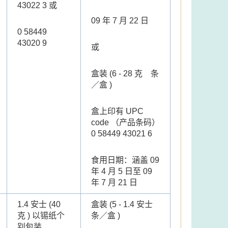
43022 3 或
09 年 7 月 22 日
0 58449
43020 9
或
盒装 (6 - 28 克 条
／盒 )
盒上印有 UPC
code （产品条码）
0 58449 43021 6
食用日期：涵盖 09
年 4 月 5 日至 09
年 7 月 21 日
1.4 安士 (40
盒装 (5 - 1.4 安士
克 ) 以锡纸个
条／盒 )
别包装