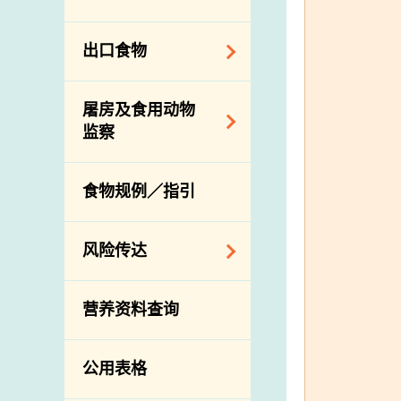
会
食物安全重点控制
系统
业界谘询论坛
食物进口商和食物
出口食物
基因改造食物
分销商登记制度
消费者联系小组
食物标签上的营养
视察内地农场及联
出口验证
屠房及食用动物
资料
络内地有关当局
出口食物往内地
监察
食物安全之风险评
进口食物管制
出口商及业界的消
估
活生食用动物的进
规管农业化学物及
息
食物规例／指引
食物事故应变及管
口检验
兽医药物在食用动
理
物上的使用
兽医公共衞生资讯
食物消费量调查
风险传达
屠房及疾病监测
总膳食研究
宰前检验
主题项目
营养资料查询
有机食物
宰后检验
警报系统
高风险食物
猪只流感病毒监测
项目及活动
公用表格
结果
抗菌素耐药性
传达资源