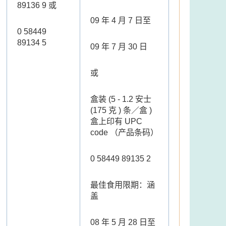
89136 9 或
09 年 4 月 7 日至
0 58449
89134 5
09 年 7 月 30 日
或
盒装 (5 - 1.2 安士
(175 克 ) 条／盒 )
盒上印有 UPC
code （产品条码）
0 58449 89135 2
最佳食用限期：涵
盖
08 年 5 月 28 日至