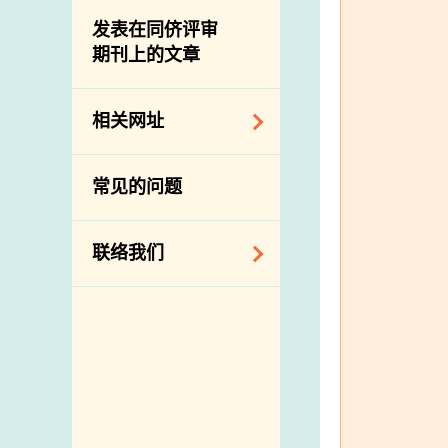
屠房及肉类检验
食物中的碘
资讯平台
发表在同侪评审
期刊上的文章
下载
公开比赛
相关网址
相关政府部门／机
常见的问题
构
相关网站
联络我们
查询、建议、要求
和投诉
地址及电话
政府电话簿
邮件贴上足够邮资