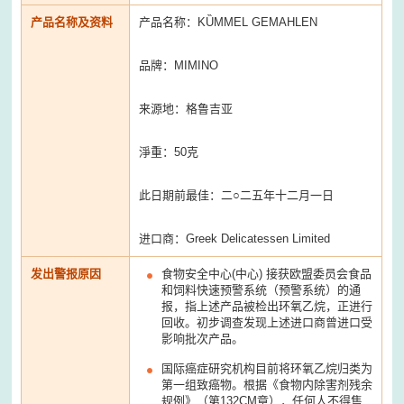
产品名称及资料
产品名称：KȔMMEL GEMAHLEN
品牌：MIMINO
来源地：格鲁吉亚
淨重：50克
此日期前最佳：二○二五年十二月一日
进口商：Greek Delicatessen Limited
发出警报原因
食物安全中心(中心) 接获欧盟委员会食品
和饲料快速预警系统（预警系统）的通
报，指上述产品被检出环氧乙烷，正进行
回收。初步调查发现上述进口商曾进口受
影响批次产品。
国际癌症研究机构目前将环氧乙烷归类为
第一组致癌物。根据《食物内除害剂残余
规例》（第132CM章），任何人不得售