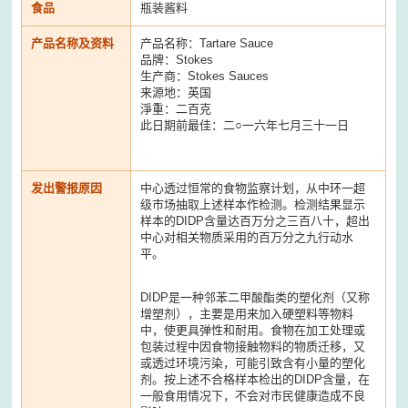
食品
瓶装酱料
产品名称及资料
产品名称：Tartare Sauce
品牌：Stokes
生产商：Stokes Sauces
来源地：英国
淨重：二百克
此日期前最佳：二○一六年七月三十一日
发出警报原因
中心透过恒常的食物监察计划，从中环一超
级市场抽取上述样本作检测。检测结果显示
样本的DIDP含量达百万分之三百八十，超出
中心对相关物质采用的百万分之九行动水
平。
DIDP是一种邻苯二甲酸酯类的塑化剂（又称
增塑剂），主要是用来加入硬塑料等物料
中，使更具弹性和耐用。食物在加工处理或
包装过程中因食物接触物料的物质迁移，又
或透过环境污染，可能引致含有小量的塑化
剂。按上述不合格样本检出的DIDP含量，在
一般食用情况下，不会对市民健康造成不良