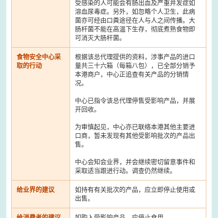
受感染的人可能会有肠出血及严重并发症如
溶血尿毒症。另外，如忽略个人卫生，此病
菌亦可经由口粪途径在人与人之间传播。大
肠杆菌不能在高温下生存，彻底煮熟食物即
可消灭大肠杆菌。
食物安全中心采
根据该总代理提供的资料，涉事产品的进口
取的行动
量共三十六箱（每箱八包），已全部分销予
本港商户，中心正追查有关产品的分销情
况。
中心已指令该总代理停售受影响产品，并展
开回收。
为审慎起见，中心亦已联络本港其他主要进
口商，暂未发现有其他受影响批次的产品出
售。
中心会知会业界，并会继续密切留意事件和
采取适当跟进行动。调查仍然继续。
给业界的建议
如持有有关批次的产品，应立即停止使用或
出售。
给消费者的建议
如购入受影响产品，应停止食用。