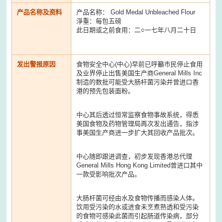
产品名称及资料
产品名称： Gold Medal Unbleached Flour
淨重：每包五磅
此日期或之前食用：二○一七年八月二十日
发出警报原因
食物安全中心(中心)早前已呼籲市民停止食用
及业界停止出售美国生产商General Mills Inc
制造的数批可能受大肠杆菌污染并曾进口香
港的预先包装面粉。
中心其后透过恒常监察食物事故系统，得悉
美国食物及药物管理局再次发出通告，指涉
事美国生产商进一步扩大其回收产品批次。
中心随即跟进调查，初步发现香港总代理
General Mills Hong Kong Limited曾进口其中
一款受影响批次产品。
大肠杆菌可经由水及食物传播而感染人体。
饮用受污染的水或进食未烹煮熟透和受污染
的食物可感染此菌而引起肠道传染病，部分