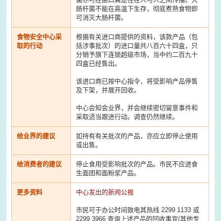
肠杆菌不能在高温下生存，彻底煮熟食物即
可消灭大肠杆菌。
食物安全中心采
根据有关进口商提供的资料，该款产品（包
取的行动
括涉事批次）的进口量共八百六十四盒，只
分销予旗下连锁超级市场，当中约二百九十
四盒已经售出。
该进口商已按中心指令，将受影响产品停售
及下架，并展开回收。
中心会知会业界，并会继续密切留意事件和
采取适当跟进行动。调查仍然继续。
给业界的建议
如持有有关批次的产品，亦应立即停止使用
或出售。
给消费者的建议
停止食用受影响批次的产品。市民不应进食
生面团和面粉浆产品。
更多资料
中心发出的新闻公报
市民可于办公时间致电其热线 2299 1133 或
2299 3966 查询上述产品的回收事宜(其他专