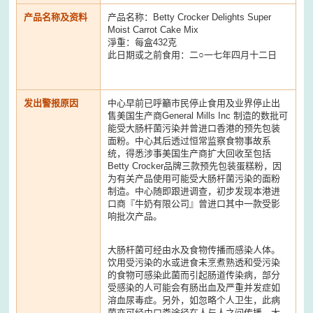
产品名称及资料
产品名称：Betty Crocker Delights Super
Moist Carrot Cake Mix
淨重：每盒432克
此日期或之前食用：二○一七年四月十二日
发出警报原因
中心早前已呼籲市民停止食用及业界停止出
售美国生产商General Mills Inc 制造的数批可
能受大肠杆菌污染并曾进口香港的预先包装
面粉。中心其后透过恒常监察食物事故系
统，得悉涉事美国生产商扩大回收至包括
Betty Crocker品牌三款预先包装蛋糕粉，因
为有关产品使用可能受大肠杆菌污染的面粉
制造。中心随即跟进调查，初步发现本港进
口商『牛奶有限公司』曾进口其中一款受影
响批次产品。
大肠杆菌可经由水及食物传播而感染人体。
饮用受污染的水或进食未烹煮熟透和受污染
的食物可感染此菌而引起肠道传染病，部分
受感染的人可能会有肠出血及严重并发症如
溶血尿毒症。另外，如忽略个人卫生，此病
菌亦可经由口粪途径在人与人之间传播。大