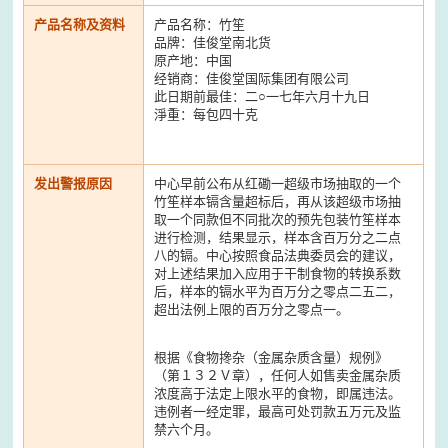
产品名称及资料
产品名称：竹笙
品牌：佳俊堂南北货
原产地：中国
经销商：佳俊堂国际集团有限公司
此日期前最佳：二○一七年六月十九日
淨重：每包四十克
发出警报原因
中心早前公布从红磡一超级市场抽取的一个
竹笙样本镉含量超标后，再从该超级市场抽
取一个同款但不同批次的预先包装竹笙样本
进行检测，结果显示，样本含百万分之二点
八的镉。中心按照食品法典委员会的建议，
对上述结果加入应用于干制食物的转换系数
后，样本的镉水平为百万分之零点二五二，
超出法例上限的百万分之零点一。
根据《食物搀杂（金属杂质含量）规例》
（第１３２Ｖ章），任何人如售卖金属杂质
浓度高于法定上限水平的食物，即属违法。
违例者一经定罪，最高可处罚款五万元及监
禁六个月。