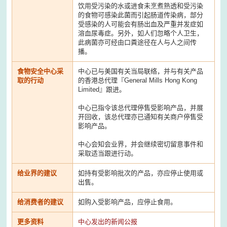
饮用受污染的水或进食未烹煮熟透和受污染
的食物可感染此菌而引起肠道传染病，部分
受感染的人可能会有肠出血及严重并发症如
溶血尿毒症。另外，如人们忽略个人卫生，
此病菌亦可经由口粪途径在人与人之间传
播。
食物安全中心采
中心已与美国有关当局联络，并与有关产品
取的行动
的香港总代理『General Mills Hong Kong
Limited』跟进。
中心已指令该总代理停售受影响产品，并展
开回收，该总代理亦已通知有关商户停售受
影响产品。
中心会知会业界，并会继续密切留意事件和
采取适当跟进行动。
给业界的建议
如持有受影响批次的产品，亦应停止使用或
出售。
给消费者的建议
如购入受影响产品，应停止食用。
更多资料
中心发出的新闻公报