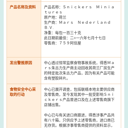
产品名称及资料
产品名称：Ｓｎｉｃｋｅｒｓ Ｍｉｎｉａ
ｔｕｒｅｓ
原产地：荷兰
生产商：Ｍａｒｓ Ｎｅｄｅｒｌａｎｄ
Ｂ.Ｖ.
净重：每包一百三十克
此日期前最佳：二○一六年七月十七日
零售商：７５９阿信屋
发出警报原因
中心透过恒常监察食物事故系统，得悉Ｍａ
ｒｓ朱古力生产商主动回收其荷兰厂房生产
的特定批次朱古力产品，因为有关产品可能
含有塑胶碎片。
食物安全中心采
中心已展开调查，包括联络本地主要供应商
取的行动
及零售商，至今发现其中一批受影响Ｓｎｉ
ｃｋｅｒｓ产品曾进口及在上述零售商旗下
店铺出售。
中心已与有关进口商跟进，得悉涉事产品共
有八十箱，只供应予上述零售商，进口商已
无存货。根据涉事零售商提供的资料显示，