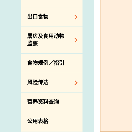
会
食物安全重点控制
系统
业界谘询论坛
食物进口商和食物
出口食物
基因改造食物
分销商登记制度
消费者联系小组
食物标签上的营养
视察内地农场及联
出口验证
屠房及食用动物
资料
络内地有关当局
出口食物往内地
监察
食物安全之风险评
进口食物管制
出口商及业界的消
估
活生食用动物的进
规管农业化学物及
息
食物规例／指引
食物事故应变及管
口检验
兽医药物在食用动
理
物上的使用
兽医公共衞生资讯
食物消费量调查
风险传达
屠房及疾病监测
总膳食研究
宰前检验
主题项目
营养资料查询
有机食物
宰后检验
警报系统
高风险食物
猪只流感病毒监测
项目及活动
公用表格
结果
抗菌素耐药性
传达资源