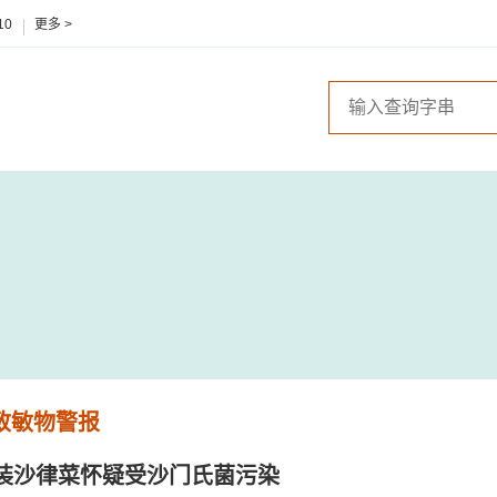
10
更多 >
 致敏物警报
装沙律菜怀疑受沙门氏菌污染