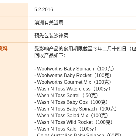
5.2.2016
澳洲有关当局
预先包装沙律菜
资料
受影响产品的食用期限截至今年二月十四日（
回收产品如下：
- Woolworths Baby Spinach（100克）
- Woolworths Baby Rocket（100克）
- Woolworths Gourmet Mix（100克）
- Wash N Toss Watercress（100克）
- Wash N Toss Sorrel（ 50克）
- Wash N Toss Baby Cos（100克）
- Wash N Toss Baby Spinach（100克）
- Wash N Toss Salad Mix（100克）
- Wash N Toss Wild Rocket（100克）
- Wash N Toss Kale（100克）
- Coles Australian Baby Spinach（60克）