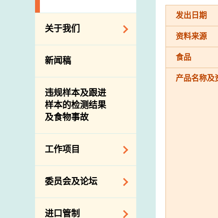
发出日期
关于我们
资料来源
组织结构
食品
新闻稿
理想与使命
产品名称及
介绍短片
违规样本及跟进
样本的检测结果
及食物事故
工作项目
降低膳食中的钠和
委员会及论坛
糖
食物监测计划
食物安全专家委员
进口管制