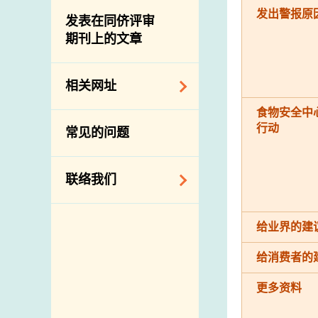
屠房及肉类检验
食物中的碘
发出警报原
资讯平台
发表在同侪评审
期刊上的文章
下载
公开比赛
相关网址
食物安全中
相关政府部门／机
行动
常见的问题
构
相关网站
联络我们
查询、建议、要求
给业界的建
和投诉
地址及电话
给消费者的
政府电话簿
更多资料
邮件贴上足够邮资