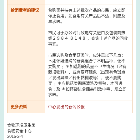
给消费者的建议
曾购买并持有上述批次产品的市民，应立即
停止食用，如食用有关产品后不适，则应及
早求医。
市民可于办公时间致电有关进口及包装商热
线２９８４ ８１４８ ，查询上述产品的回收
事宜。
市民选购及食用菇类时，应注意以下几点：
＊如怀疑选购的菇类混合了不明品种，便不
要购买﹔ ＊如选购的菇呈不卫生情况（沾有
栽培物料），或有变坏现象（出现有色斑点
／发出异味／释出黏糊液等），便不要购
买﹔ ＊应把菇类彻底清洗及煮熟，才可进
食﹔及 ＊如怀疑进食菇类引致中毒，须立即
求医。
更多资料
中心发出的新闻公报
食物环境卫生署
食物安全中心
2016-2-4