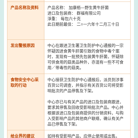
产品名称及资料
产品名称： 加康栢—野生黄牛肝菌
进口及包装商： 群福有限公司
淨重： 每包六十克
此日期前最佳： 二○一六年十二月三十日
发出警报原因
中心在跟进卫生署卫生防护中心通报的一宗
怀疑因进食黄牛肝菌引致的食物中毒个案
时，发现有一批预先包装黄牛肝菌，怀疑除
可供食用的菇类品种外，亦混有一些不可食
用／带毒性的菇类。
食物安全中心采
中心接获卫生防护中心通报后，派员到涉事
取的行动
百货公司调查，并指示有关百货公司将受影
响批次的产品停售及下架。
中心亦已与有关产品的进口及包装商跟进，
要求其停售及回收受影响批次产品。中心并
根据该进口及包装商提供的分销资料，与购
入受影响产品的其他商户联络，确认有关产
品已停售及下架。
给业界的建议
如持有受影响产品，应停止使用或出售。