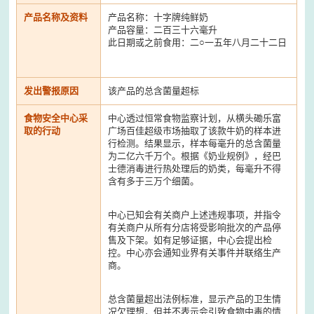
产品名称及资料
产品名称：十字牌纯鲜奶
产品容量：二百三十六毫升
此日期或之前食用：二○一五年八月二十二日
发出警报原因
该产品的总含菌量超标
食物安全中心采
中心透过恒常食物监察计划，从横头磡乐富
取的行动
广场百佳超级市场抽取了该款牛奶的样本进
行检测。结果显示，样本每毫升的总含菌量
为二亿六千万个。根据《奶业规例》，经巴
士德消毒进行热处理后的奶类，每毫升不得
含有多于三万个细菌。
中心已知会有关商户上述违规事项，并指令
有关商户从所有分店将受影响批次的产品停
售及下架。如有足够证据，中心会提出检
控。中心亦会通知业界有关事件并联络生产
商。
总含菌量超出法例标准，显示产品的卫生情
况欠理想，但并不表示会引致食物中毒的情