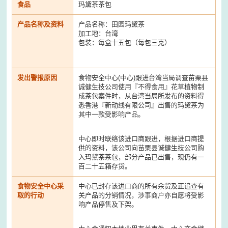
食品
玛黛茶茶包
产品名称及资料
产品名称：田园玛黛茶
加工地：台湾
包装：每盒十五包（每包三克）
发出警报原因
食物安全中心(中心)跟进台湾当局调查苗栗县
诚健生技公司使用『不得食用』花草植物制
成茶包案件时，从台湾当局所发布的资料得
悉香港『新动线有限公司』出售的玛黛茶为
其中一款受影响产品。
中心即时联络该进口商跟进，根据进口商提
供的资料，该公司向苗栗县诚健生技公司购
入玛黛茶茶包，部分产品已出售，现仍有一
百二十五箱存货。
食物安全中心采
中心已封存该进口商的所有余货及正追查有
取的行动
关产品的分销情况，涉事商户亦自愿将受影
响产品停售及下架。