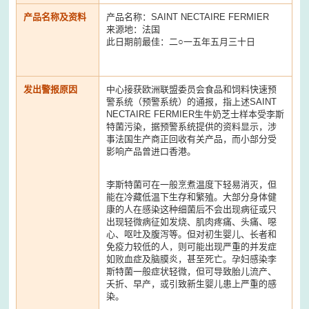
产品名称及资料
产品名称：SAINT NECTAIRE FERMIER
来源地：法国
此日期前最佳：二○一五年五月三十日
发出警报原因
中心接获欧洲联盟委员会食品和饲料快速预
警系统（预警系统）的通报，指上述SAINT
NECTAIRE FERMIER生牛奶芝士样本受李斯
特菌污染，据预警系统提供的资料显示，涉
事法国生产商正回收有关产品，而小部分受
影响产品曾进口香港。
李斯特菌可在一般烹煮温度下轻易消灭，但
能在冷藏低温下生存和繁殖。大部分身体健
康的人在感染这种细菌后不会出现病征或只
出现轻微病征如发烧、肌肉疼痛、头痛、噁
心、呕吐及腹泻等。但对初生婴儿、长者和
免疫力较低的人，则可能出现严重的并发症
如败血症及脑膜炎，甚至死亡。孕妇感染李
斯特菌一般症状轻微，但可导致胎儿流产、
夭折、早产，或引致新生婴儿患上严重的感
染。