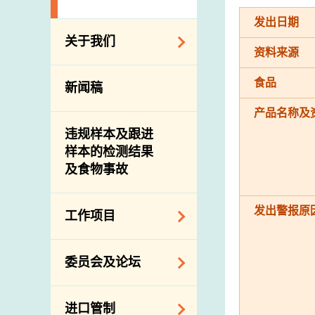
发出日期
关于我们
资料来源
组织结构
食品
新闻稿
理想与使命
产品名称及
介绍短片
违规样本及跟进
样本的检测结果
及食物事故
发出警报原
工作项目
降低膳食中的钠和
委员会及论坛
糖
食物监测计划
食物安全专家委员
进口管制