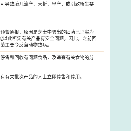
但可导致胎儿流产、夭折、早产，或引致新生婴
销预警通报，原因是芝士中验出的细菌已证实为
按欧洲规例未能以此断定有关产品有安全问题。因此，之前回
特菌主要令反刍动物致病。
其停售和回收有问题食品，及追查有关食物的分
持有有关批次产品的人士立即停售和停用。