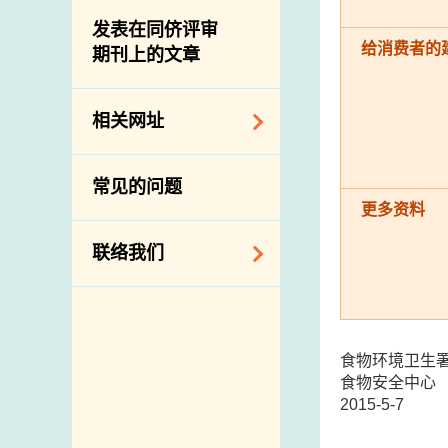
屠房及肉类检验
食物中的碘
资讯平台
发表在同侪评审
给消费者的
期刊上的文章
下载
公开比赛
相关网址
相关政府部门／机
常见的问题
构
更多资料
相关网站
联络我们
查询、建议、要求
和投诉
食物环境卫生
地址及电话
食物安全中心
政府电话簿
2015-5-7
邮件贴上足够邮资