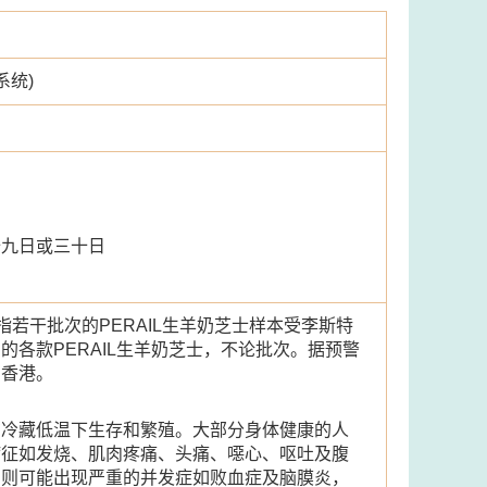
系统)
十九日或三十日
指若干批次的PERAIL生羊奶芝士样本受李斯特
各款PERAIL生羊奶芝士，不论批次。据预警
口香港。
在冷藏低温下生存和繁殖。大部分身体健康的人
病征如发烧、肌肉疼痛、头痛、噁心、呕吐及腹
，则可能出现严重的并发症如败血症及脑膜炎，