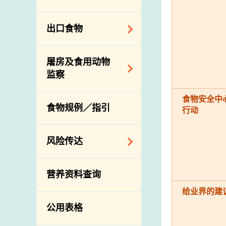
会
食物安全重点控制
系统
业界谘询论坛
食物进口商和食物
出口食物
基因改造食物
分销商登记制度
消费者联系小组
食物标签上的营养
视察内地农场及联
出口验证
屠房及食用动物
资料
络内地有关当局
出口食物往内地
监察
食物安全之风险评
进口食物管制
出口商及业界的消
估
活生食用动物的进
食物安全中
规管农业化学物及
息
食物规例／指引
食物事故应变及管
行动
口检验
兽医药物在食用动
理
物上的使用
兽医公共衞生资讯
食物消费量调查
风险传达
屠房及疾病监测
总膳食研究
宰前检验
主题项目
营养资料查询
有机食物
宰后检验
警报系统
给业界的建
高风险食物
猪只流感病毒监测
项目及活动
公用表格
结果
抗菌素耐药性
传达资源