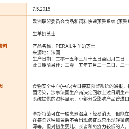
7.5.2015
欧洲联盟委员会食品和饲料快速预警系统 (预警
生羊奶芝士
资料
产品名称：PERAIL生羊奶芝士
来源地：法国
生产日期：二零一五年三月十五日至四月二日
此日期前最佳：二零一五年五月二十三日、二
因
食物安全中心(中心)今日接获预警系统的通报，
菌污染，涉事法国生产商决定回收上述日期生产的
系统提供的资料显示，小部分受影响产品曾进
李斯特菌可在一般烹煮温度下轻易消灭，但能
在感染这种细菌后不会出现病征或只出现轻微
泻等。但对初生婴儿、长者和免疫力较低的人