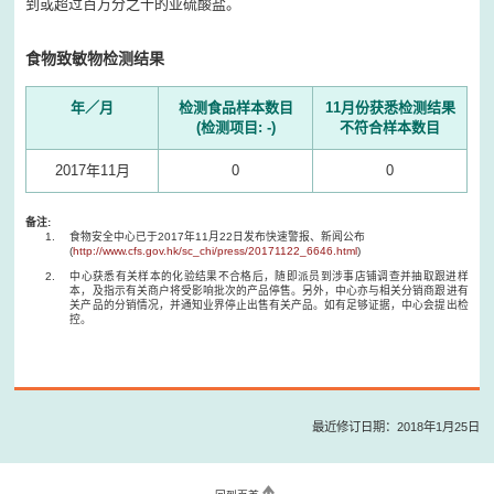
到或超过百万分之十的亚硫酸盐。
食物致敏物检测结果
年／月
检测食品样本数目
11月份获悉检测结果
(检测项目: -)
不符合样本数目
2017年11月
0
0
备注:
食物安全中心已于2017年11月22日发布快速警报、新闻公布
(
http://www.cfs.gov.hk/sc_chi/press/20171122_6646.html
)
中心获悉有关样本的化验结果不合格后，随即派员到涉事店铺调查并抽取跟进样
本，及指示有关商户将受影响批次的产品停售。另外，中心亦与相关分销商跟进有
关产品的分销情况，并通知业界停止出售有关产品。如有足够证据，中心会提出检
控。
最近修订日期：2018年1月25日