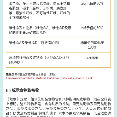
蛋白质、多元不饱和脂肪酸、单元不饱和
≥标示值的80%
脂肪酸、碳水化合物、淀粉质、膳食纤
维、可溶性纤维、不可溶性纤维、纤维的
个别组成部分
维他命及矿物质（维他命A、维他命D及添
≥标示值的80%
加的维他命及矿物质除外）
维他命A及维他命D（包括添加的）
标示值的80%至
180%
添加的维他命及矿物质（维他命A及维他
≥标示值
命D除外）
来源:
营养标籤及营养声称技术指引（见表3）
http://www.cfs.gov.hk/sc_chi/food_leg/files/nl_technical_guidance_c.pdf
(II) 标示食物致敏物
《规例》规定，如预先包装食物含有八种指明的致敏物，须在配料表
上标明。这八种物质是：含有麸质的谷类；甲壳类动物及甲壳类动物
制品；蛋类及蛋类制品；鱼类及鱼类制品；花生、大豆及它们的制
品；奶类及奶类制品(包括乳糖 )；木本坚果及坚果制品；以及浓度达