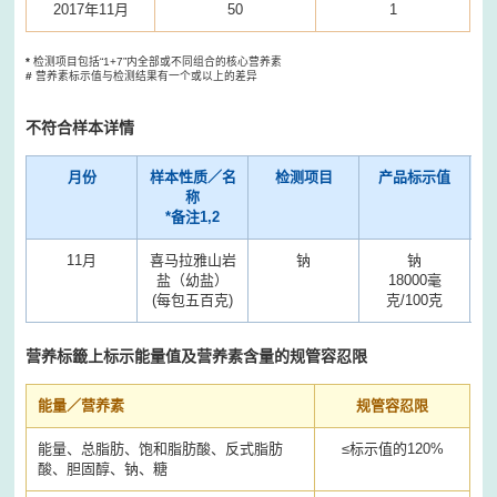
2017年11月
50
1
*
检测项目包括“1+7”内全部或不同组合的核心营养素
#
营养素标示值与检测结果有一个或以上的差异
不符合样本详情
月份
样本性质／名
检测项目
产品标示值
称
*备注1,2
11月
喜马拉雅山岩
钠
钠
盐（幼盐）
18000毫
(每包五百克)
克/100克
营养标籤上标示能量值及营养素含量的规管容忍限
能量／营养素
规管容忍限
能量、总脂肪、饱和脂肪酸、反式脂肪
≤标示值的120%
酸、胆固醇、钠、糖