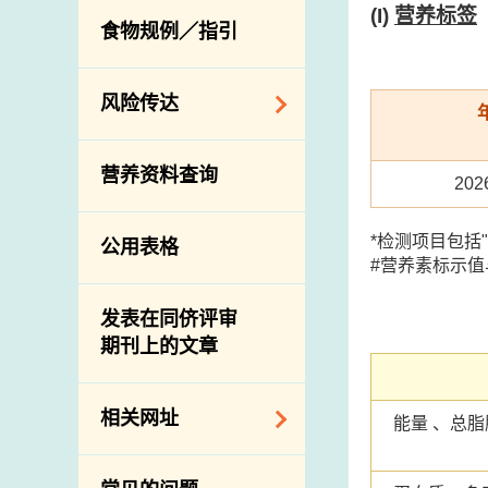
活生食用动物的进
规管农业化学物及
(I)
营养标签
息
食物规例／指引
食物事故应变及管
口检验
兽医药物在食用动
理
物上的使用
兽医公共衞生资讯
食物消费量调查
风险传达
屠房及疾病监测
总膳食研究
宰前检验
主题项目
营养资料查询
有机食物
宰后检验
20
警报系统
高风险食物
猪只流感病毒监测
项目及活动
*检测项目包括
公用表格
结果
抗菌素耐药性
#营养素标示
传达资源
屠房及肉类检验
食物中的碘
资讯平台
发表在同侪评审
期刊上的文章
下载
公开比赛
相关网址
能量 、总
相关政府部门／机