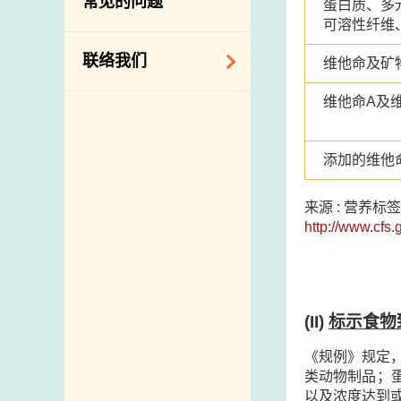
常见的问题
蛋白质、多
构
可溶性纤维
相关网站
联络我们
维他命及矿
维他命A及维
查询、建议、要求
和投诉
地址及电话
添加的维他
政府电话簿
来源 : 营养
邮件贴上足够邮资
http://www.cfs.
(II)
标示食物
《规例》规定
类动物制品；
以及浓度达到