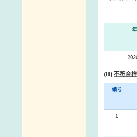
年
20
(III)
不符合样
编号
1