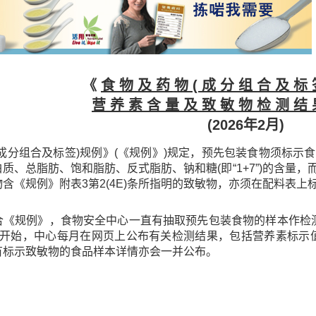
《
食 物 及 药 物 ( 成 分 组 合 及 标 
营 养 素 含 量 及 致 敏 物 检 测 结 
(2026年2月)
(成分组合及标签)规例》(《规例》)规定，预先包装食物须标
质、总脂肪、饱和脂肪、反式脂肪、钠和糖(即“1+7”)的含量
含《规例》附表3第2(4E)条所指明的致敏物，亦须在配料表上
合《规例》，食物安全中心一直有抽取预先包装食物的样本作检测
果开始，中心每月在网页上公布有关检测结果，包括营养素标示值
有标示致敏物的食品样本详情亦会一并公布。