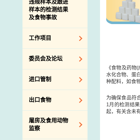
违规样本及跟进
样本的检测结果
及食物事故
工作项目
降低膳食中的钠和
委员会及论坛
糖
《食物及药物
食物监测计划
食物安全专家委员
水化合物、蛋白
进口管制
种配料，如食物
会
食物安全重点控制
系统
业界谘询论坛
食物进口商和食物
为确保食品符
出口食物
基因改造食物
分销商登记制度
消费者联系小组
1月的检测结
起，有关含未
食物标签上的营养
视察内地农场及联
出口验证
屠房及食用动物
资料
络内地有关当局
出口食物往内地
监察
食物安全之风险评
进口食物管制
出口商及业界的消
估