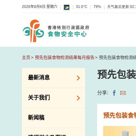
2026年8月8日 星期六
31.0°C
79%
天气最后更新
02:
主页
预先包装食物检测结果每月报告
预先包装食物检测
预先包装
最新消息
食物警报 / 致敏物
分享:
关于我们
警报
怀疑食物中毒个案
组织结构
预先包装食
新闻稿
活动
理想与使命
新资讯
介绍短片