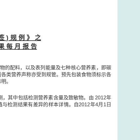
签 ) 规 例 》 之
果 每 月 报 告
示食物的配料，以及表列能量及七种核心营养素，即碳
，而各类营养声称亦受到规管。预先包装食物须标示各
标明。
，其中包括检测营养素含量及致敏物。由 2012年
与检测结果有差异的样本详情。自2012年4月1日