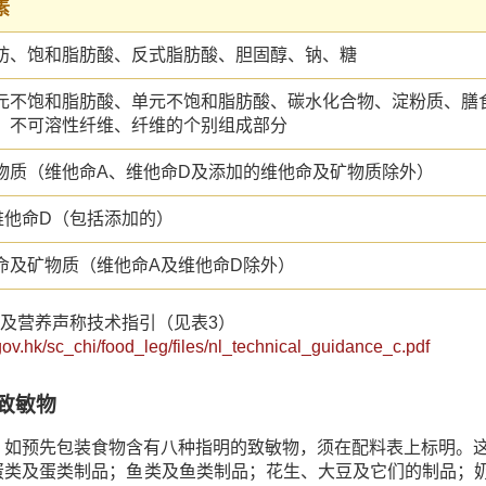
素
肪、饱和脂肪酸、反式脂肪酸、胆固醇、钠、糖
元不饱和脂肪酸、单元不饱和脂肪酸、碳水化合物、淀粉质、膳
、不可溶性纤维、纤维的个别组成部分
物质（维他命A、维他命D及添加的维他命及矿物质除外）
维他命D（包括添加的）
命及矿物质（维他命A及维他命D除外）
标籤及营养声称技术指引（见表3）
gov.hk/sc_chi/food_leg/files/nl_technical_guidance_c.pdf
致敏物
，如预先包装食物含有八种指明的致敏物，须在配料表上标明。
蛋类及蛋类制品；鱼类及鱼类制品；花生、大豆及它们的制品；奶