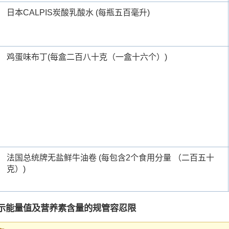
日本CALPIS炭酸乳酸水 (每瓶五百毫升)
鸡蛋味布丁(每盒二百八十克（一盒十六个）)
法国总统牌无盐鲜牛油卷 (每包含2个食用分量 （二百五十
克）)
示能量值及营养素含量的规管容忍限