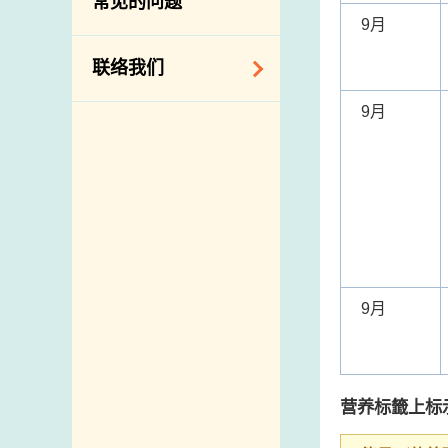
常见的问题
构
9月
相关网站
联络我们
9月
查询、建议、要求
和投诉
地址及电话
政府电话簿
邮件贴上足够邮资
9月
营养标籤上标