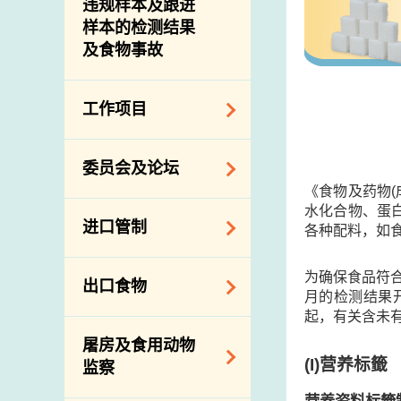
违规样本及跟进
样本的检测结果
及食物事故
工作项目
降低膳食中的钠和
委员会及论坛
糖
《食物及药物
食物监测计划
水化合物、蛋白
食物安全专家委员
进口管制
各种配料，如食
会
食物安全重点控制
系统
业界谘询论坛
食物进口商和食物
为确保食品符
出口食物
基因改造食物
分销商登记制度
月的检测结果
消费者联系小组
起，有关含未
食物标签上的营养
视察内地农场及联
出口验证
屠房及食用动物
资料
络内地有关当局
出口食物往内地
(I)
营养标籤
监察
食物安全之风险评
进口食物管制
出口商及业界的消
估
营养资料标籤