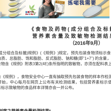
《 食 物 及 药 物 ( 成 分 组 合 及 标 
营 养 素 含 量 及 致 敏 物 检 测 结 
（2016年9月）
(成分组合及标籤)规例》(《规例》)规定，预先包装食物须标
质、总脂肪、饱和脂肪、反式脂肪、钠和糖(即"1+7") 的含
物含《规例》附表3第2(4E)条所指明的致敏物，亦须在配料表
合《规例》，食物安全中心一直有抽取预先包装食物的样本作检测
开始，中心每月在网页上公布有关检测结果，包括营养素标示值与
有标示致敏物的食品样本详情亦会一并公布。
制度之营养素含量检测结果*