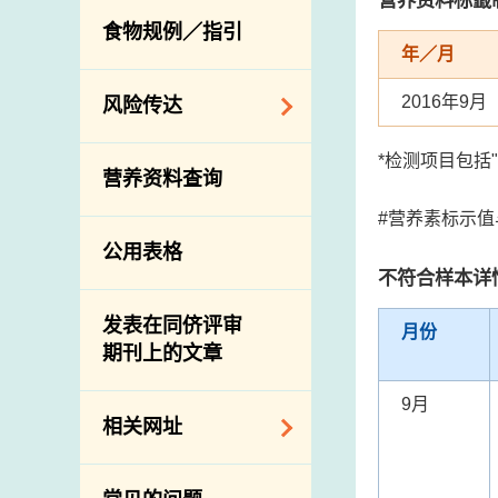
活生食用动物的进
规管农业化学物及
息
食物规例／指引
食物事故应变及管
口检验
兽医药物在食用动
年／月
理
物上的使用
兽医公共衞生资讯
2016年9月
食物消费量调查
风险传达
屠房及疾病监测
总膳食研究
宰前检验
主题项目
*检测项目包括
营养资料查询
有机食物
宰后检验
警报系统
#营养素标示
高风险食物
猪只流感病毒监测
项目及活动
公用表格
结果
抗菌素耐药性
不符合样本详
传达资源
屠房及肉类检验
食物中的碘
资讯平台
发表在同侪评审
月份
期刊上的文章
下载
公开比赛
9月
相关网址
相关政府部门／机