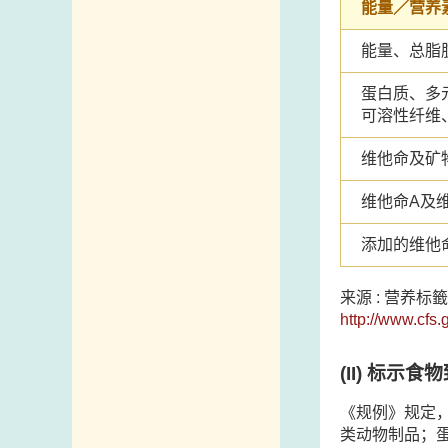
能量／营养
能量、总脂
蛋白质、多
可溶性纤维
维他命及矿
维他命A及
添加的维他
来源 : 营养
http://www.cfs.
(II)
标示食物
《规例》规定
类动物制品；