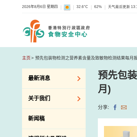
2026年8月6日 星期四
32.6°C
62%
天气最后更新
13:
主页
预先包装物检测之营养素含量及致敏物检测结果每月报告(
预先包装
最新消息
月)
食物警报 / 致敏物
关于我们
警报
分享:
怀疑食物中毒个案
组织结构
新闻稿
活动
理想与使命
新资讯
介绍短片