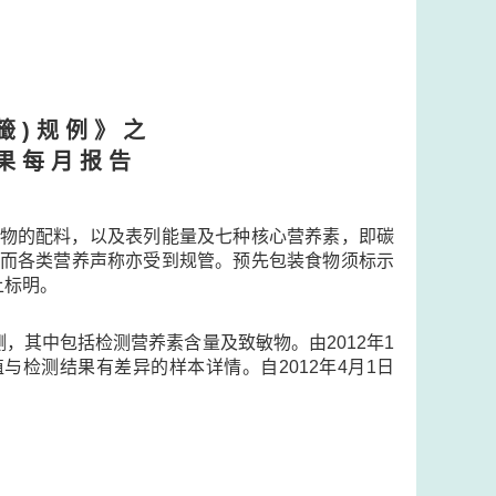
籤 ) 规 例 》 之
果 每 月 报 告
示食物的配料，以及表列能量及七种核心营养素，即碳
量，而各类营养声称亦受到规管。预先包装食物须标示
上标明。
，其中包括检测营养素含量及致敏物。由2012年1
检测结果有差异的样本详情。自2012年4月1日