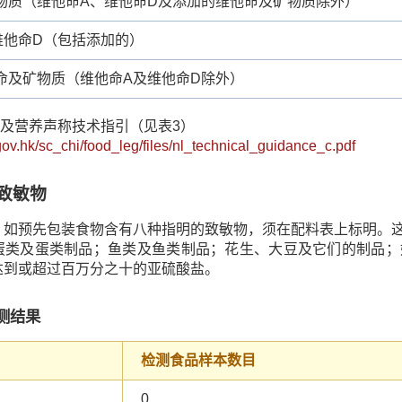
物质（维他命A、维他命D及添加的维他命及矿物质除外）
维他命D（包括添加的）
命及矿物质（维他命A及维他命D除外）
标籤及营养声称技术指引（见表3）
gov.hk/sc_chi/food_leg/files/nl_technical_guidance_c.pdf
致敏物
，如预先包装食物含有八种指明的致敏物，须在配料表上标明。
蛋类及蛋类制品；鱼类及鱼类制品；花生、大豆及它们的制品；
达到或超过百万分之十的亚硫酸盐。
测结果
检测食品样本数目
0