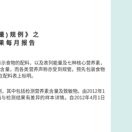
籤 ) 规 例 》 之
果 每 月 报 告
标示食物的配料，以及表列能量及七种核心营养素，
）的含量，而各类营养声称亦受到规管。预先包装食物
在配料表上标明。
，其中包括检测营养素含量及致敏物。由2012年1
检测结果有差异的样本详情。自2012年4月1日