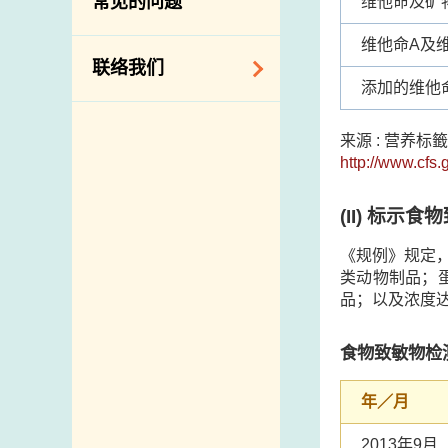
常见的问题
维他命及矿
构
维他命A及
相关网站
联络我们
添加的维他
查询、建议、要求
来源 : 营养
和投诉
http://www.cfs.
地址及电话
政府电话簿
(II)
标示食物
邮件贴上足够邮资
《规例》规定
类动物制品；
品；以及浓度
食物致敏物检
年／月
2013年9月