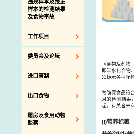
违规样本及跟进
样本的检测结果
及食物事故
工作项目
降低膳食中的钠和
委员会及论坛
糖
《食物及药物
食物监测计划
即碳水化合物
食物安全专家委员
进口管制
须标示各种配料
会
食物安全重点控制
系统
业界谘询论坛
食物进口商和食物
为确保食品符
出口食物
基因改造食物
分销商登记制度
月的检测结果
消费者联系小组
起，有关含未
食物标签上的营养
视察内地农场及联
出口验证
屠房及食用动物
资料
络内地有关当局
出口食物往内地
(I)
营养标籤
监察
食物安全之风险评
进口食物管制
出口商及业界的消
估
营养资料标籤