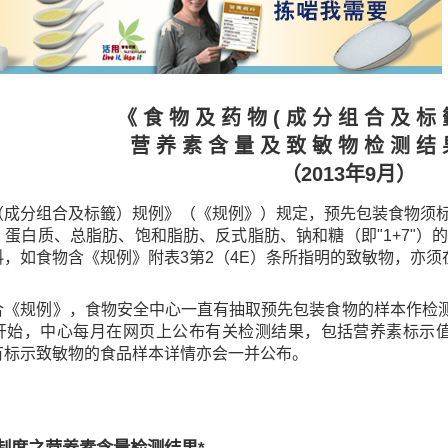
《 食 物 及 药 物 ( 成 分 组 合 及 标 
营 养 素 含 量 及 致 敏 物 检 测 结 
（2013年9月）
（成分组合及标籤）规例》（《规例》）规定，预先包装食物须
、蛋白质、总脂肪、饱和脂肪、反式脂肪、钠和糖（即"1+7"
，如食物含《规例》附表3第2（4E）条所指明的致敏物，亦须
合《规例》，食物安全中心一直有抽取预先包装食物的样本作检测
开始，中心每月在网页上公布有关检测结果，包括营养素标示值与
有标示致敏物的食品样本详情亦会一并公布。
制度之营养素含量检测结果*