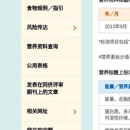
活生食用动物的进
规管农业化学物及
息
食物规例／指引
食物事故应变及管
口检验
兽医药物在食用动
年／月
理
物上的使用
兽医公共衞生资讯
2013年9月
食物消费量调查
风险传达
屠房及疾病监测
总膳食研究
宰前检验
主题项目
*检测项目包括
营养资料查询
有机食物
宰后检验
警报系统
#营养素标示
高风险食物
猪只流感病毒监测
项目及活动
公用表格
结果
抗菌素耐药性
营养标籤上标
传达资源
屠房及肉类检验
食物中的碘
资讯平台
发表在同侪评审
能量／营养
期刊上的文章
下载
能量、总脂
公开比赛
相关网址
蛋白质、多
可溶性纤维
相关政府部门／机