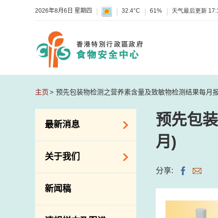
2026年8月6日 星期四
32.4°C
61%
天气最后更新
17:
主页
预先包装物检测之营养素含量及致敏物检测结果每月报告(
预先包装
最新消息
月)
食物警报 / 致敏物
关于我们
警报
分享:
怀疑食物中毒个案
组织结构
新闻稿
活动
理想与使命
新资讯
介绍短片