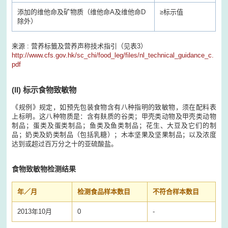
添加的维他命及矿物质（维他命A及维他命D
≥
标示值
除外）
来源 : 营养标籤及营养声称技术指引（见表3）
http://www.cfs.gov.hk/sc_chi/food_leg/files/nl_technical_guidance_c.
pdf
(II)
标示食物致敏物
《规例》规定，如预先包装食物含有八种指明的致敏物，须在配料表
上标明。这八种物质是：含有麸质的谷类；甲壳类动物及甲壳类动物
制品；蛋类及蛋类制品；鱼类及鱼类制品；花生、大豆及它们的制
品；奶类及奶类制品（包括乳糖）；木本坚果及坚果制品；以及浓度
达到或超过百万分之十的亚硫酸盐。
食物致敏物检测结果
年／月
检测食品样本数目
不符合样本数目
2013年10月
0
-