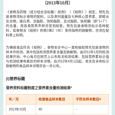
（2013年10月）
《食物及药物（成分组合及标籤）规例》（《规例》）规定，预先包
装食物须标示食物的配料，以及表列能量及七种核心营养素，即碳水
化合物、蛋白质、总脂肪、饱和脂肪、反式脂肪、钠和糖（即"1+7"）
的含量，而各类营养声称亦受到规管。预先包装食物须标示各种配
料，如食物含《规例》附表3第2（4E）条所指明的致敏物，亦须在配
料表上标明。
为确保食品符合《规例》，食物安全中心一直有抽取预先包装食物的
样本作检测，其中包括检测营养素含量及致敏物。由2012年1月的检测
结果开始，中心每月在网页上公布有关检测结果，包括营养素标示值
与检测结果有差异的样本详情。自2012年4月1日起，有关含未有标示
致敏物的食品样本详情亦会一并公布。
(I)
营养标籤
营养资料标籤制度之营养素含量检测结果*
年／月
检测食品样本数目
不符合样本数目#
2013年10月
40
-