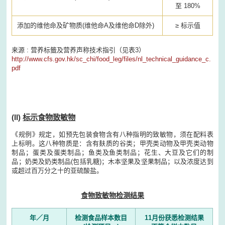
至 180%
添加的维他命及矿物质(维他命A及维他命D除外)
≥ 标示值
来源 : 营养标籤及营养声称技术指引（见表3）
http://www.cfs.gov.hk/sc_chi/food_leg/files/nl_technical_guidance_c.
pdf
(II)
标示食物致敏物
《规例》规定，如预先包装食物含有八种指明的致敏物，须在配料表
上标明。这八种物质是：含有麸质的谷类；甲壳类动物及甲壳类动物
制品；蛋类及蛋类制品；鱼类及鱼类制品；花生、大豆及它们的制
品；奶类及奶类制品(包括乳糖)；木本坚果及坚果制品；以及浓度达到
或超过百万分之十的亚硫酸盐。
食物致敏物检测结果
年／月
检测食品样本数目
11月份获悉检测结果