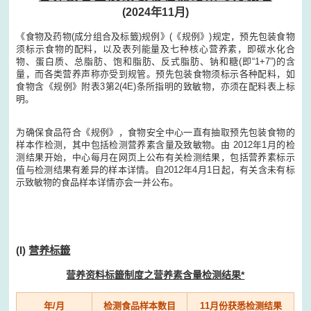
(2024年11月)
《食物及药物(成分组合及标籤)规例》(《规例》)规定，预先包装食物
须标示食物的配料，以及表列能量及七种核心营养素，即碳水化合
物、蛋白质、总脂肪、饱和脂肪、反式脂肪、钠和糖(即“1+7”)的含
量，而各类营养声称亦受到规管。预先包装食物须标示各种配料，如
食物含《规例》附表3第2(4E)条所指明的致敏物，亦须在配料表上标
明。
为确保食品符合《规例》，食物安全中心一直有抽取预先包装食物的
样本作检测，其中包括检测营养素含量及致敏物。由 2012年1月的检
测结果开始，中心每月在网页上公布有关检测结果，包括营养素标示
值与检测结果有差异的样本详情。自2012年4月1日起，有关含未有标
示致敏物的食品样本详情亦会一并公布。
(I)
营养标籤
营养资料标籤制度之营养素含量检测结果*
年/月
检测食品样本数目
11月份获悉检测结果