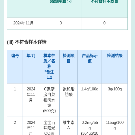
(检测项目: -)
不符合样本数目
2024年11月
0
0
(III)
不符合样本详情
编号
年/月
样本性
检测项
产品标示
检测结果
质／名
目
值
称
*备注
1,2
1
2024
C家厨
饱和脂
1.4g/100g
3g/100g
年11
房白菜
肪酸
月
猪肉水
饺
(500克)
2
2024
宝宝百
维生素
0.2mg/55
115ug/100
年11
味阳光
A
g
g
月
QQ面
(364ug/10