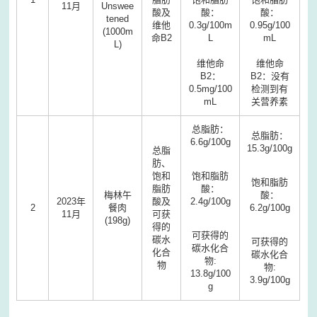
11
月
Unswee
酸及
酸：
酸：
tened
维他
0.3g/100m
0.95g/100
(1000m
命
B2
L
mL
L)
维他命
维他命
B2
：
B2
：没有
0.5mg/100
检测到有
mL
关营养素
总脂肪：
总脂肪：
6.6g/100g
15.3g/100g
总脂
肪、
饱和
饱和脂肪
饱和脂肪
脂肪
酸：
梅林午
酸：
2023年
酸及
2.4g/100g
2
餐肉
6.2g/100g
11
月
可获
(198g)
得的
可获得的
碳水
可获得的
碳水化合
化合
碳水化合
物:
物
物:
13.8g/100
3.9g/100g
g