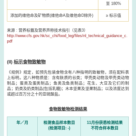
至 180%
添加的维他命及矿物质(维他命A及维他命D除外)
≥ 标示值
来源 : 营养标籤及营养声称技术指引（见表3）
http://www.cfs.gov.hk/sc_chi/food_leg/files/nl_technical_guidance_c.
pdf
(II)
标示食物致敏物
《规例》规定，如预先包装食物含有八种指明的致敏物，须在配料表
上标明。这八种物质是：含有麸质的谷类；甲壳类动物及甲壳类动物
制品；蛋类及蛋类制品；鱼类及鱼类制品；花生、大豆及它们的制
品；奶类及奶类制品(包括乳糖)；木本坚果及坚果制品；以及浓度达到
或超过百万分之十的亚硫酸盐。
食物致敏物检测结果
年／月
检测食品样本数目
11月份获悉检测结果
(检测项目: -)
不符合样本数目