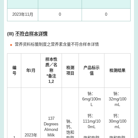
2023年11月
0
0
(III)
不符合样本详情
营养资料标籤制度之营养素含量不符合样本详情
样本性
质／名
编
检测
产品标示
年
/
月
称
检测结果
号
项目
值
*
备注
1,2
钠：
钠：
6mg/100m
32mg/100
L
mL
钙：
钙：
137
钠、
111mg/10
30mg/100
Degrees
钙、
0mL
mL
Almond
饱和
2023年
Milk
1
脂肪
饱和脂肪
饱和脂肪