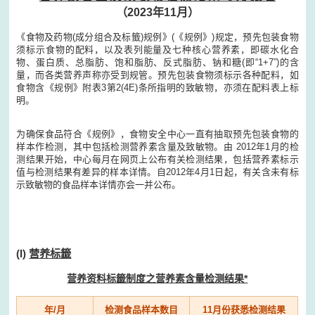
（2023年11月）
《食物及药物(成分组合及标籤)规例》(《规例》)规定，预先包装食物
须标示食物的配料，以及表列能量及七种核心营养素，即碳水化合
物、蛋白质、总脂肪、饱和脂肪、反式脂肪、钠和糖(即“1+7”)的含
量，而各类营养声称亦受到规管。预先包装食物须标示各种配料，如
食物含《规例》附表3第2(4E)条所指明的致敏物，亦须在配料表上标
明。
为确保食品符合《规例》，食物安全中心一直有抽取预先包装食物的
样本作检测，其中包括检测营养素含量及致敏物。由 2012年1月的检
测结果开始，中心每月在网页上公布有关检测结果，包括营养素标示
值与检测结果有差异的样本详情。自2012年4月1日起，有关含未有标
示致敏物的食品样本详情亦会一并公布。
(I)
营养标籤
营养资料标籤制度之营养素含量检测结果*
年/月
检测食品样本数目
11月份获悉检测结果