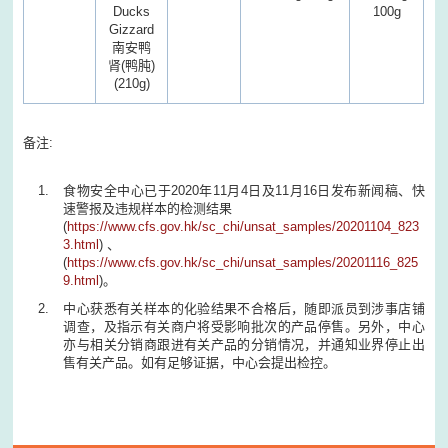
Ducks
100g
Gizzard
南安鸭
肾
(
鸭肫
)
(210g)
备注:
食物安全中心已于
2020
年
11
月
4
日及
11
月
16
日发布新闻稿、快
速警报及违规样本的检测结果
(
https://www.cfs.gov.hk/sc_chi/unsat_samples/20201104_823
3.html
) 、
(
https://www.cfs.gov.hk/sc_chi/unsat_samples/20201116_825
9.html
)。
中心获悉有关样本的化验结果不合格后，随即派员到涉事店铺
调查，及指示有关商户将受影响批次的产品停售。另外，中心
亦与相关分销商跟进有关产品的分销情况，并通知业界停止出
售有关产品。如有足够证据，中心会提出检控。