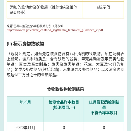
添加的维他命及矿物质（维他命A及维他
≥标示值
命D除外）
来源:
营养标籤及营养声称技术指引（见表3）
http://www.cfs.gov.hk/sc_chi/food_leg/files/nl_technical_guidance_c.pdf
(II)
标示食物致敏物
《规例》规定，如预先包装食物含有八种指明的致敏物，须在配料表
上标明。这八种物质是：含有麸质的谷类；甲壳类动物及甲壳类动物
制品；蛋类及蛋类制品；鱼类及鱼类制品；花生、大豆及它们的制
品；奶类及奶类制品(包括乳糖)；木本坚果及坚果制品；以及浓度达到
或超过百万分之十的亚硫酸盐。
食物致敏物检测结果
年／月
检测食品样本数目
11月份获悉检测结
(检测项目: --)
果
不符合样本数目
2020年11月
0
0