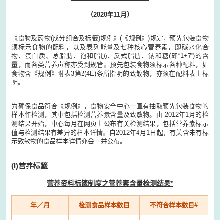
（2020年11月）
《食物及药物(成分组合及标籤)规例》(《规例》)规定，预先包装食物
须标示食物的配料，以及表列能量及七种核心营养素，即碳水化合
物、蛋白质、总脂肪、饱和脂肪、反式脂肪、钠和糖(即“1+7”)的含
量，而各类营养声称亦受到规管。预先包装食物须标示各种配料，如
食物含《规例》附表3第2(4E)条所指明的致敏物，亦须在配料表上标
明。
为确保食品符合《规例》，食物安全中心一直有抽取预先包装食物的
样本作检测，其中包括检测营养素含量及致敏物。由 2012年1月的检
测结果开始，中心每月在网页上公布有关检测结果，包括营养素标示
值与检测结果有差异的样本详情。自2012年4月1日起，有关含未有标
示致敏物的食品样本详情亦会一并公布。
(I)
营养标籤
营养资料标籤制度之营养素含量检测结果*
年／月
检测食品样本数目
不符合样本数目#