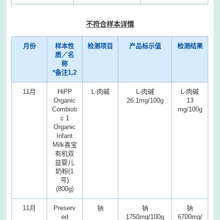
不符合样本详情
月份
样本性
检测项目
产品标示值
检测结果
质／名
称
*备注1,2
11月
HiPP
L-肉碱
L-
肉碱
L-
肉碱
Organic
26.1mg/100g
13
Combioti
mg/100g
c 1
Organic
Infant
Milk
喜宝
有机双
益婴儿
奶粉(1
号)
(800g)
11月
Preserv
钠
钠
钠
ed
1750mg/100g
6700mg/