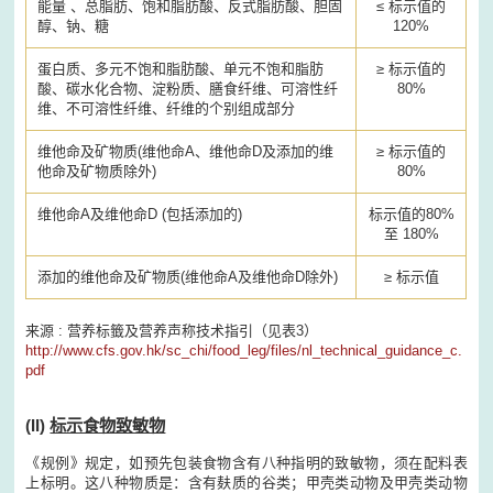
能量 、总脂肪、饱和脂肪酸、反式脂肪酸、胆固
≤ 标示值的
醇、钠、糖
120%
蛋白质、多元不饱和脂肪酸、单元不饱和脂肪
≥ 标示值的
酸、碳水化合物、淀粉质、膳食纤维、可溶性纤
80%
维、不可溶性纤维、纤维的个别组成部分
维他命及矿物质(维他命A、维他命D及添加的维
≥ 标示值的
他命及矿物质除外)
80%
维他命A及维他命D (包括添加的)
标示值的80%
至 180%
添加的维他命及矿物质(维他命A及维他命D除外)
≥ 标示值
来源 : 营养标籤及营养声称技术指引（见表3）
http://www.cfs.gov.hk/sc_chi/food_leg/files/nl_technical_guidance_c.
pdf
(II)
标示食物致敏物
《规例》规定，如预先包装食物含有八种指明的致敏物，须在配料表
上标明。这八种物质是：含有麸质的谷类；甲壳类动物及甲壳类动物