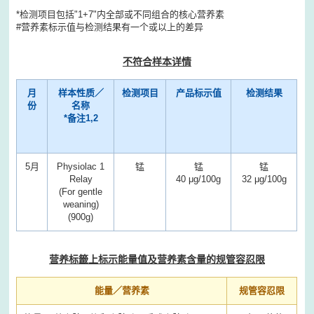
*检测项目包括"1+7"内全部或不同组合的核心营养素
#营养素标示值与检测结果有一个或以上的差异
不符合样本详情
月
样本性质／
检测项目
产品标示值
检测结果
份
名称
*
备注
1,2
5月
Physiolac 1
锰
锰
锰
Relay
40 μg/100g
32 μg/100g
(For gentle
weaning)
(900g)
营养标籤上标示能量值及营养素含量的规管容忍限
能量／营养素
规管容忍限