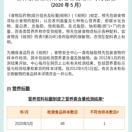
（2020 年 5 月）
《食物及药物(成分组合及标籤)规例》(《规例》)规定，预先包装食物
须标示食物的配料，以及表列能量及七种核心营养素，即碳水化合
物、蛋白质、总脂肪、饱和脂肪、反式脂肪、钠和糖(即“1+7”)的含
量，而各类营养声称亦受到规管。预先包装食物须标示各种配料，如
食物含《规例》附表3第2(4E)条所指明的致敏物，亦须在配料表上标
明。
为确保食品符合《规例》，食物安全中心一直有抽取预先包装食物的
样本作检测，其中包括检测营养素含量及致敏物。由 2012年1月的检
测结果开始，中心每月在网页上公布有关检测结果，包括营养素标示
值与检测结果有差异的样本详情。自2012年4月1日起，有关含未有标
示致敏物的食品样本详情亦会一并公布。
(I)
营养标籤
营养资料标籤制度之营养素含量检测结果*
年/月
检测食品样本数目
不符合样本数目#
2020年5月
48
1