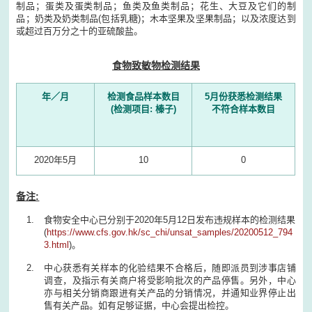
制品；蛋类及蛋类制品；鱼类及鱼类制品；花生、大豆及它们的制
品；奶类及奶类制品(包括乳糖)；木本坚果及坚果制品；以及浓度达到
或超过百万分之十的亚硫酸盐。
食物致敏物检测结果
年／月
检测食品样本数目
5月份获悉检测结果
(检测项目: 榛子)
不符合样本数目
2020年5月
10
0
备注:
食物安全中心已分别于2020年5月12日发布违规样本的检测结果
(
https://www.cfs.gov.hk/sc_chi/unsat_samples/20200512_794
3.html
)。
中心获悉有关样本的化验结果不合格后，随即派员到涉事店铺
调查，及指示有关商户将受影响批次的产品停售。另外，中心
亦与相关分销商跟进有关产品的分销情况，并通知业界停止出
售有关产品。如有足够证据，中心会提出检控。