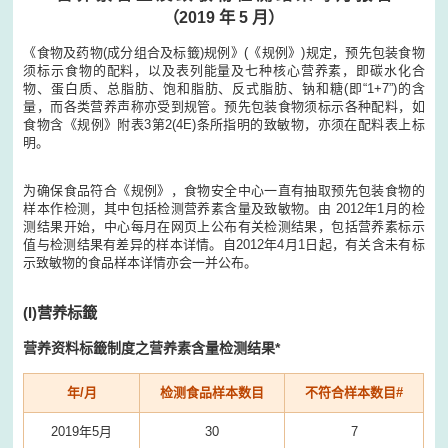
（2019 年 5 月）
《食物及药物(成分组合及标籤)规例》(《规例》)规定，预先包装食物
须标示食物的配料，以及表列能量及七种核心营养素，即碳水化合
物、蛋白质、总脂肪、饱和脂肪、反式脂肪、钠和糖(即“1+7”)的含
量，而各类营养声称亦受到规管。预先包装食物须标示各种配料，如
食物含《规例》附表3第2(4E)条所指明的致敏物，亦须在配料表上标
明。
为确保食品符合《规例》，食物安全中心一直有抽取预先包装食物的
样本作检测，其中包括检测营养素含量及致敏物。由 2012年1月的检
测结果开始，中心每月在网页上公布有关检测结果，包括营养素标示
值与检测结果有差异的样本详情。自2012年4月1日起，有关含未有标
示致敏物的食品样本详情亦会一并公布。
(I)
营养标籤
营养资料标籤制度之营养素含量检测结果*
年/月
检测食品样本数目
不符合样本数目#
2019年5月
30
7