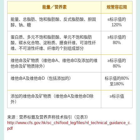
能量／营养素
规管容忍限
能量、总脂肪、饱和脂肪酸、反式脂肪酸、胆固
≤
标示值的
醇、钠、糖
120%
蛋白质、多元不饱和脂肪酸、单元不饱和脂肪
≥
标示值的
酸、碳水化合物、淀粉质、膳食纤维、可溶性纤
80%
维、不可溶性纤维、纤维的个别组成部分
维他命及矿物质（维他命A、维他命D及添加的维
≥
标示值的
他命及矿物质除外）
80%
维他命A及维他命D（包括添加的）
标示值的80%
至180%
添加的维他命及矿物质（维他命A及维他命D除
≥
标示值
外）
来源 : 营养标籤及营养声称技术指引（见表3）
http://www.cfs.gov.hk/sc_chi/food_leg/files/nl_technical_guidance_c.
pdf