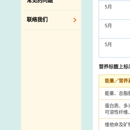
常见的问题
构
5月
相关网站
联络我们
5月
查询、建议、要求
和投诉
5月
地址及电话
政府电话簿
营养标籤上标
邮件贴上足够邮资
能量／营养
能量、总脂
蛋白质、多
可溶性纤维
维他命及矿