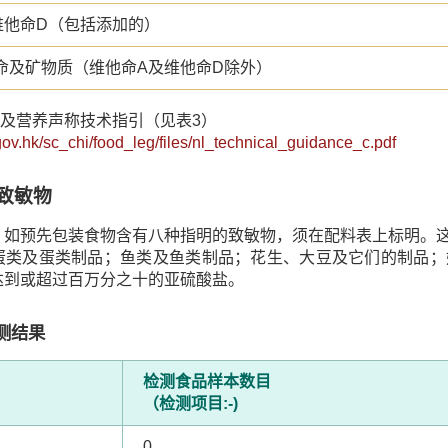
维他命D（包括添加的）
命及矿物质（维他命A及维他命D除外）
标籤及营养声称技术指引（见表3）
gov.hk/sc_chi/food_leg/files/nl_technical_guidance_c.pdf
致敏物
，如预先包装食物含有八种指明的致敏物，须在配料表上标明。
蛋类及蛋类制品；鱼类及鱼类制品；花生、大豆及它们的制品；
达到或超过百万分之十的亚硫酸盐。
测结果
检测食品样本数目
（检测项目:-)
0