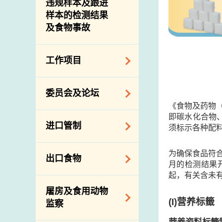
违规样本及跟进
样本的检测结果
及食物事故
工作项目
降低膳食中的钠和
委员会及论坛
糖
《食物及药物
食物监测计划
即碳水化合物
食物安全专家委员
进口管制
须标示各种配料
会
食物安全重点控制
系统
业界谘询论坛
食物进口商和食物
为确保食品符
出口食物
基因改造食物
分销商登记制度
月的检测结果
消费者联系小组
起，有关含未
食物标签上的营养
视察内地农场及联
出口验证
屠房及食用动物
资料
络内地有关当局
出口食物往内地
(I)
营养标籤
监察
食物安全之风险评
进口食物管制
出口商及业界的消
估
营养资料标籤