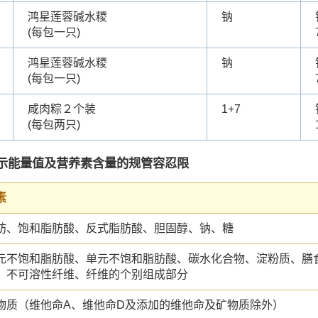
鸿星莲蓉碱水糭
钠
(每包一只)
鸿星莲蓉碱水糭
钠
(每包一只)
咸肉粽２个装
1+7
(每包两只)
示能量值及营养素含量的规管容忍限
素
肪、饱和脂肪酸、反式脂肪酸、胆固醇、钠、糖
元不饱和脂肪酸、单元不饱和脂肪酸、碳水化合物、淀粉质、膳
、不可溶性纤维、纤维的个别组成部分
物质（维他命A、维他命D及添加的维他命及矿物质除外）