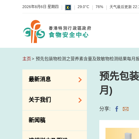
2026年8月6日 星期四
29.0°C
76%
天气最后更新
22:
主页
预先包装物检测之营养素含量及致敏物检测结果每月报告(
预先包装
最新消息
月)
食物警报 / 致敏物
关于我们
警报
分享:
怀疑食物中毒个案
组织结构
新闻稿
活动
理想与使命
新资讯
介绍短片