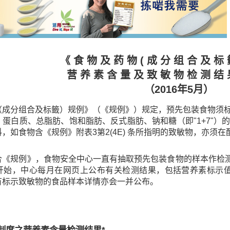
《 食 物 及 药 物 ( 成 分 组 合 及 标 
营 养 素 含 量 及 致 敏 物 检 测 结 
（2016年5月）
（成分组合及标籤）规例》（《规例》）规定，预先包装食物须
、蛋白质、总脂肪、饱和脂肪、反式脂肪、钠和糖（即"1+7"
，如食物含《规例》附表3第2(4E) 条所指明的致敏物，亦须
合《规例》，食物安全中心一直有抽取预先包装食物的样本作检测
开始，中心每月在网页上公布有关检测结果，包括营养素标示值与
有标示致敏物的食品样本详情亦会一并公布。
制度之营养素含量检测结果*