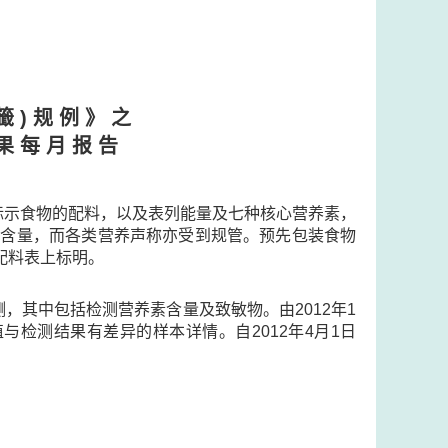
籤 ) 规 例 》 之
果 每 月 报 告
标示食物的配料，以及表列能量及七种核心营养素，
）的含量，而各类营养声称亦受到规管。预先包装食物
在配料表上标明。
，其中包括检测营养素含量及致敏物。由2012年1
检测结果有差异的样本详情。自2012年4月1日