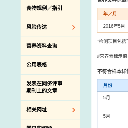
活生食用动物的进
规管农业化学物及
息
食物规例／指引
食物事故应变及管
口检验
兽医药物在食用动
年／月
理
物上的使用
兽医公共衞生资讯
2016年5月
食物消费量调查
风险传达
屠房及疾病监测
总膳食研究
宰前检验
主题项目
*检测项目包括
营养资料查询
有机食物
宰后检验
警报系统
#营养素标示
高风险食物
猪只流感病毒监测
项目及活动
公用表格
结果
抗菌素耐药性
不符合样本详
传达资源
屠房及肉类检验
食物中的碘
资讯平台
发表在同侪评审
月份
期刊上的文章
下载
5月
公开比赛
相关网址
5月
相关政府部门／机