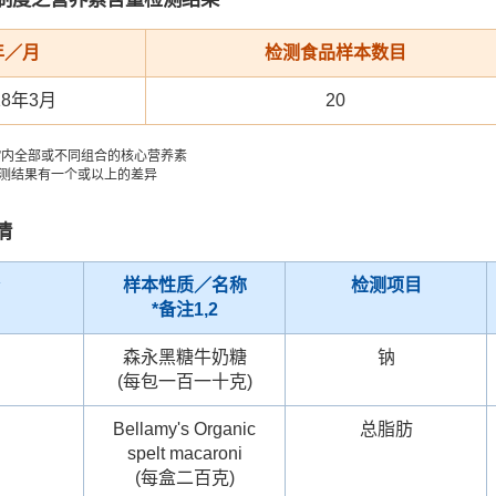
年／月
检测食品样本数目
18年3月
20
7”内全部或不同组合的核心营养素
测结果有一个或以上的差异
情
样本性质／名称
检测项目
*备注1,2
森永黑糖牛奶糖
钠
(每包一百一十克)
Bellamy's Organic
总脂肪
spelt macaroni
(每盒二百克)