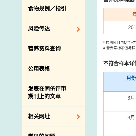
活生食用动物的进
规管农业化学物及
息
食物规例／指引
食物事故应变及管
口检验
兽医药物在食用动
理
物上的使用
兽医公共衞生资讯
20
食物消费量调查
风险传达
屠房及疾病监测
总膳食研究
宰前检验
*
检测项目包括“1+
主题项目
#
营养素标示值与检
营养资料查询
有机食物
宰后检验
警报系统
高风险食物
猪只流感病毒监测
不符合样本详
项目及活动
公用表格
结果
抗菌素耐药性
传达资源
月份
屠房及肉类检验
食物中的碘
资讯平台
发表在同侪评审
期刊上的文章
下载
3月
公开比赛
相关网址
3月
相关政府部门／机