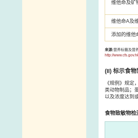
维他命及矿
维他命A及
添加的维他
来源:
营养标籤及营
http://www.cfs.gov.
(II) 标示食
《规例》规定
类动物制品；
以及浓度达到
食物致敏物检