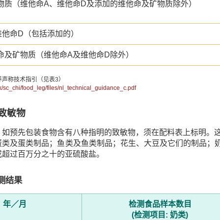
物质（维他命A、维他命D及添加的维他命及矿物质除外）
维他命D（包括添加的）
命及矿物质（维他命A及维他命D除外）
养声称技术指引（见表3）
hk/sc_chi/food_leg/files/nl_technical_guidance_c.pdf
物致敏物
，如预先包装食物含有八种指明的致敏物，须在配料表上标明。
蛋类及蛋类制品；鱼类及鱼类制品；花生、大豆及它们的制品；奶
或超过百万分之十的亚硫酸盐。
测结果
年／月
检测食品样本数目
(检测项目: 奶类)