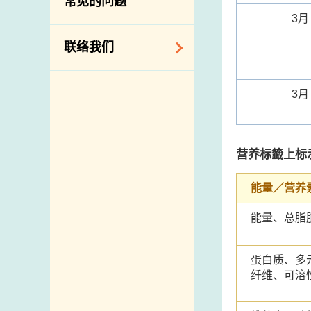
常见的问题
构
3月
相关网站
联络我们
查询、建议、要求
3月
和投诉
地址及电话
政府电话簿
营养标籤上标
邮件贴上足够邮资
能量／营养
能量、总脂
蛋白质、多
纤维、可溶