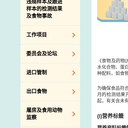
违规样本及跟进
样本的检测结果
及食物事故
工作项目
降低膳食中的钠和
委员会及论坛
糖
《食物及药物
食物监测计划
水化合物、蛋白
食物安全专家委员
进口管制
种配料，如食物
会
食物安全重点控制
系统
业界谘询论坛
食物进口商和食物
为确保食品符
出口食物
基因改造食物
分销商登记制度
月的检测结果
消费者联系小组
起，有关含未
食物标签上的营养
视察内地农场及联
出口验证
屠房及食用动物
资料
络内地有关当局
出口食物往内地
(I)营养标籤
监察
食物安全之风险评
进口食物管制
出口商及业界的消
营养资料标籤
估