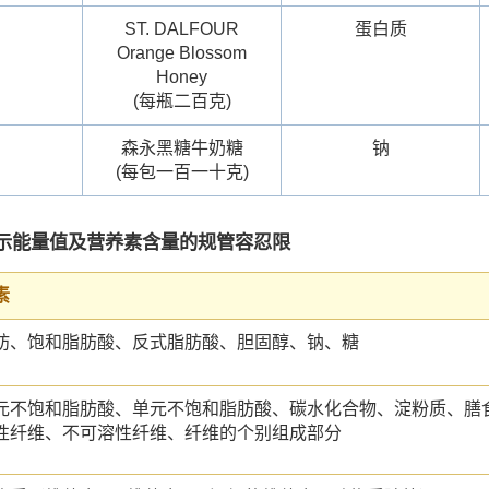
ST. DALFOUR
蛋白质
Orange Blossom
Honey
(每瓶二百克)
森永黑糖牛奶糖
钠
(每包一百一十克)
示能量值及营养素含量的规管容忍限
素
肪、饱和脂肪酸、反式脂肪酸、胆固醇、钠、糖
元不饱和脂肪酸、单元不饱和脂肪酸、碳水化合物、淀粉质、膳
性纤维、不可溶性纤维、纤维的个别组成部分