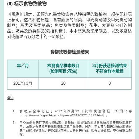
(II) 标示食物致敏物
《规例》规定，如预先包装食物含有八种指明的致敏物，须在配料表
上标明。这八种物质是：含有麸质的谷类；甲壳类动物及甲壳类动物
制品；蛋类及蛋类制品；鱼类及鱼类制品；花生、大豆及它们的制
品；奶类及奶类制品(包括乳糖 )；木本坚果及坚果制品；以及浓度达
到或超过百万分之十的亚硫酸盐。
食物致敏物检测结果
年／月
检测食品样本数目
3月份获悉检测结果
(检测项目:花生)
不符合样本数目
2017年3月
20
0
备注
:
食物安全中心已于2017年3月22日发布快速警报、新闻公布
（http://www.cfs.gov.hk/sc_chi/press/20170322_0812.html）。
中心获悉有关样本的化验结果不合格后，随即派员到涉事店铺调查并抽取跟进样
本，及指示有关商户将受影响批次的产品停售。另外，中心亦与相关分销商跟进有
关产品的分销情况，并通知业界停止出售有关产品。如有足够证据，中心会提出检
控。