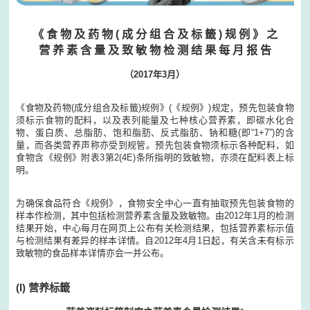
《 食 物 及 药 物 ( 成 分 组 合 及 标 籤 ) 规 例 》 之
营 养 素 含 量 及 致 敏 物 检 测 结 果 每 月 报 告
（2017年3月）
《食物及药物(成分组合及标籤)规例》(《规例》)规定，预先包装食物
须标示食物的配料，以及表列能量及七种核心营养素，即碳水化合
物、蛋白质、总脂肪、饱和脂肪、反式脂肪、钠和糖(即“1+7”)的含
量，而各类营养声称亦受到规管。预先包装食物须标示各种配料，如
食物含《规例》附表3第2(4E)条所指明的致敏物，亦须在配料表上标
明。
为确保食品符合《规例》，食物安全中心一直有抽取预先包装食物的
样本作检测，其中包括检测营养素含量及致敏物。由2012年1月的检测
结果开始，中心每月在网页上公布有关检测结果，包括营养素标示值
与检测结果有差异的样本详情。自2012年4月1日起，有关含未有标示
致敏物的食品样本详情亦会一并公布。
(I) 营养标籤