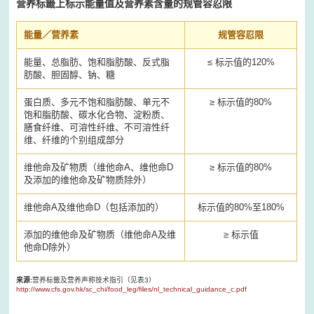
营养标籤上标示能量值及营养素含量的规管容忍限
能量／营养素
规管容忍限
能量、总脂肪、饱和脂肪酸、反式脂
≤ 标示值的120%
肪酸、胆固醇、钠、糖
蛋白质、多元不饱和脂肪酸、单元不
≥ 标示值的80%
饱和脂肪酸、碳水化合物、淀粉质、
膳食纤维、可溶性纤维、不可溶性纤
维、纤维的个别组成部分
维他命及矿物质（维他命A、维他命D
≥ 标示值的80%
及添加的维他命及矿物质除外）
维他命A及维他命D（包括添加的）
标示值的80%至180%
添加的维他命及矿物质（维他命A及维
≥ 标示值
他命D除外）
来源:
营养标籤及营养声称技术指引（见表3）
http://www.cfs.gov.hk/sc_chi/food_leg/files/nl_technical_guidance_c.pdf