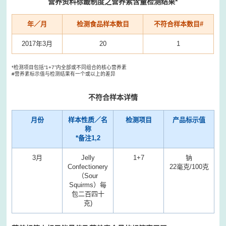
营养资料标籤制度之营养素含量检测结果*
年／月
检测食品样本数目
不符合样本数目#
2017年3月
20
1
*检测项目包括“1+7”内全部或不同组合的核心营养素
#营养素标示值与检测结果有一个或以上的差异
不符合样本详情
月份
样本性质／名
检测项目
产品标示值
称
*备注1,2
3月
Jelly
1+7
钠
Confectionery
22毫克/100克
3
（Sour
Squirms）每
包二百四十
克)