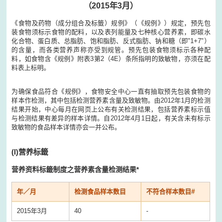
（2015年3月）
《食物及药物（成分组合及标籤）规例》（《规例》）规定，预先包
装食物须标示食物的配料，以及表列能量及七种核心营养素，即碳水
化合物、蛋白质、总脂肪、饱和脂肪、反式脂肪、钠和糖（即"1+7"）
的含量，而各类营养声称亦受到规管。预先包装食物须标示各种配
料，如食物含《规例》附表3第2（4E）条所指明的致敏物，亦须在配
料表上标明。
为确保食品符合《规例》，食物安全中心一直有抽取预先包装食物的
样本作检测，其中包括检测营养素含量及致敏物。由2012年1月的检测
结果开始，中心每月在网页上公布有关检测结果，包括营养素标示值
与检测结果有差异的样本详情。自2012年4月1日起，有关含未有标示
致敏物的食品样本详情亦会一并公布。
(I)
营养标籤
营养资料标籤制度之营养素含量检测结果*
年／月
检测食品样本数目
不符合样本数目#
2015年3月
40
-