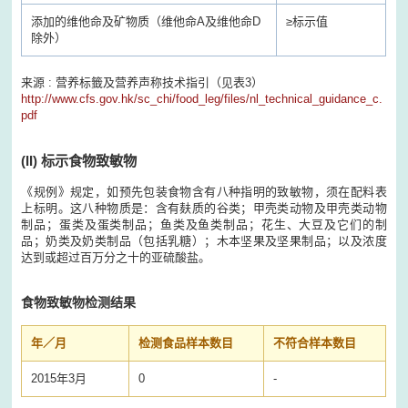
添加的维他命及矿物质（维他命A及维他命D
≥
标示值
除外）
来源 : 营养标籤及营养声称技术指引（见表3）
http://www.cfs.gov.hk/sc_chi/food_leg/files/nl_technical_guidance_c.
pdf
(II)
标示食物致敏物
《规例》规定，如预先包装食物含有八种指明的致敏物，须在配料表
上标明。这八种物质是：含有麸质的谷类；甲壳类动物及甲壳类动物
制品；蛋类及蛋类制品；鱼类及鱼类制品；花生、大豆及它们的制
品；奶类及奶类制品（包括乳糖）；木本坚果及坚果制品；以及浓度
达到或超过百万分之十的亚硫酸盐。
食物致敏物检测结果
年／月
检测食品样本数目
不符合样本数目
2015年3月
0
-