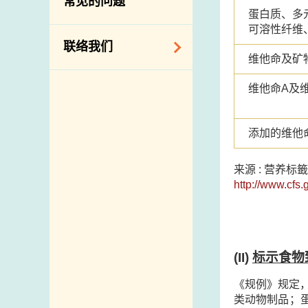
常见的问题
构
蛋白质、多
可溶性纤维
相关网站
联络我们
维他命及矿
查询、建议、要求
维他命A及维
和投诉
地址及电话
添加的维他
政府电话簿
来源 : 营养
邮件贴上足够邮资
http://www.cfs.
(II)
标示食物
《规例》规定
类动物制品；