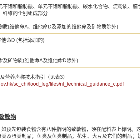
元不饱和脂肪酸、单元不饱和脂肪酸、碳水化合物、淀粉质、膳
、纤维的个别组成部分
物质(维他命A、维他命D及添加的维他命及矿物质除外)
他命D (包括添加的)
命及矿物质(维他命A及维他命D除外)
标籤及营养声称技术指引（见表3）
gov.hk/sc_chi/food_leg/files/nl_technical_guidance_c.pdf
致敏物
，如预先包装食物含有八种指明的致敏物，须在配料表上标明。
蛋类及蛋类制品；鱼类及鱼类制品；花生、大豆及它们的制品；奶