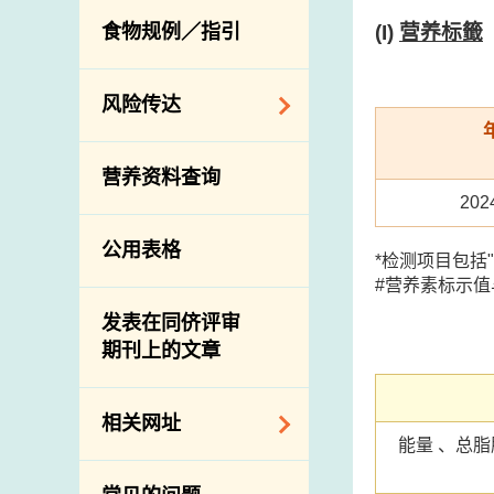
活生食用动物的进
规管农业化学物及
息
(I)
营养标籤
食物规例／指引
食物事故应变及管
口检验
兽医药物在食用动
理
物上的使用
兽医公共衞生资讯
食物消费量调查
风险传达
屠房及疾病监测
总膳食研究
宰前检验
主题项目
营养资料查询
有机食物
宰后检验
警报系统
20
高风险食物
猪只流感病毒监测
项目及活动
公用表格
结果
抗菌素耐药性
*检测项目包括
传达资源
#营养素标示
屠房及肉类检验
食物中的碘
资讯平台
发表在同侪评审
期刊上的文章
下载
公开比赛
相关网址
能量 、总
相关政府部门／机