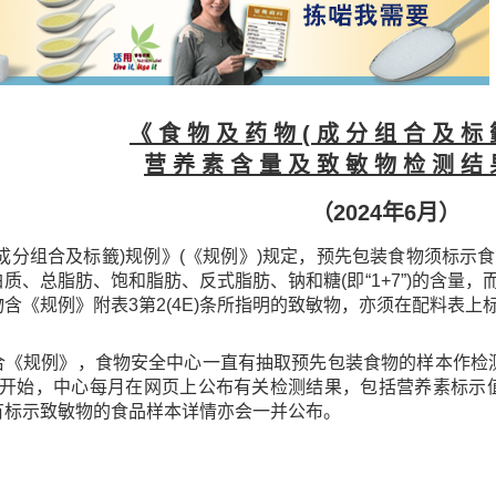
《 食 物 及 药 物 ( 成 分 组 合 及 标 
营 养 素 含 量 及 致 敏 物 检 测 结 
（2024年6月）
(成分组合及标籤)规例》(《规例》)规定，预先包装食物须标
质、总脂肪、饱和脂肪、反式脂肪、钠和糖(即“1+7”)的含量
含《规例》附表3第2(4E)条所指明的致敏物，亦须在配料表上
合《规例》，食物安全中心一直有抽取预先包装食物的样本作检测
果开始，中心每月在网页上公布有关检测结果，包括营养素标示值
有标示致敏物的食品样本详情亦会一并公布。