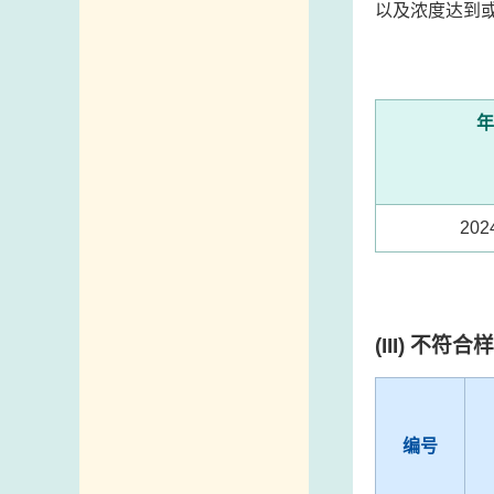
以及浓度达到
年
20
(III) 不符
编号