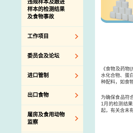
违规样本及跟进
样本的检测结果
及食物事故
工作项目
降低膳食中的钠和
委员会及论坛
糖
食物监测计划
《食物及药物
食物安全专家委员
进口管制
水化合物、蛋白
会
食物安全重点控制
种配料，如食物
系统
业界谘询论坛
食物进口商和食物
出口食物
基因改造食物
为确保食品符
分销商登记制度
消费者联系小组
1月的检测结
食物标签上的营养
视察内地农场及联
出口验证
起，有关含未
屠房及食用动物
资料
络内地有关当局
出口食物往内地
监察
食物安全之风险评
进口食物管制
出口商及业界的消
估