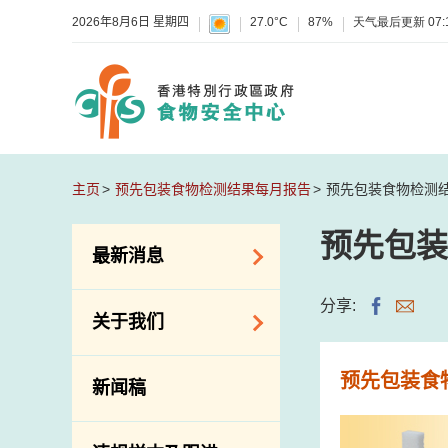
2026年8月6日 星期四
27.0°C
87%
天气最后更新
07:
主页
预先包装食物检测结果每月报告
预先包装食物检测
预先包装
最新消息
食物警报 / 致敏物
分享:
关于我们
警报
怀疑食物中毒个案
组织结构
预先包装食
新闻稿
活动
理想与使命
新资讯
介绍短片