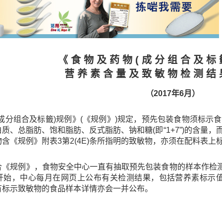
《 食 物 及 药 物 ( 成 分 组 合 及 标 
营 养 素 含 量 及 致 敏 物 检 测 结 
（2017年6月）
(成分组合及标籤)规例》(《规例》)规定，预先包装食物须标
质、总脂肪、饱和脂肪、反式脂肪、钠和糖(即“1+7”)的含量
含《规例》附表3第2(4E)条所指明的致敏物，亦须在配料表上
合《规例》，食物安全中心一直有抽取预先包装食物的样本作检测
开始，中心每月在网页上公布有关检测结果，包括营养素标示值与
有标示致敏物的食品样本详情亦会一并公布。