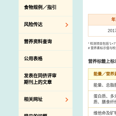
活生食用动物的进
规管农业化学物及
息
食物规例／指引
食物事故应变及管
口检验
兽医药物在食用动
理
物上的使用
兽医公共衞生资讯
年
食物消费量调查
风险传达
屠房及疾病监测
20
总膳食研究
宰前检验
主题项目
营养资料查询
有机食物
宰后检验
* 检测项目包括“1
警报系统
# 营养素标示值与
高风险食物
猪只流感病毒监测
项目及活动
公用表格
结果
抗菌素耐药性
营养标籤上标
传达资源
屠房及肉类检验
食物中的碘
资讯平台
能量／营养
发表在同侪评审
期刊上的文章
下载
能量、总脂
公开比赛
蛋白质、多
相关网址
质、膳食纤
相关政府部门／机
维他命及矿