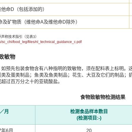
维他命D（包括添加的）
命及矿物质（维他命A及维他命D除外）
养声称技术指引（见表3）
hk/sc_chi/food_leg/files/nl_technical_guidance_c.pdf
物致敏物
，如预先包装食物含有八种指明的致敏物，须在配料表上标明。
蛋类及蛋类制品；鱼类及鱼类制品；花生、大豆及它们的制品；奶
或超过百万分之十的亚硫酸盐。
食物致敏物检测结果
／月
检测食品样本数目
(检测项目:-)
17年6月
20