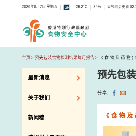
2026年8月7日 星期五
29.2°C
84%
天气最后更新
02:
主页
预先包装食物检测结果每月报告
《 食 物 及 药 物 (
预先包装
最新消息
食物警报 / 致敏物
分享:
关于我们
警报
怀疑食物中毒个案
组织结构
《 食 物 及 
新闻稿
活动
理想与使命
新资讯
介绍短片