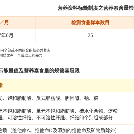
营养资料标籤制度之营养素含量检
／月
检测食品样本数目
17年6月
25
+7”内全部或不同组合的核心营养素
检测结果有一个或以上的差异
示能量值及营养素含量的规管容忍限
素
肪、饱和脂肪酸、反式脂肪酸、胆固醇、钠、糖
元不饱和脂肪酸、单元不饱和脂肪酸、碳水化合物、淀粉
维、可溶性纤维、不可溶性纤维、纤维的个别组成部分
物质（维他命A、维他命D及添加的维他命及矿物质除外）