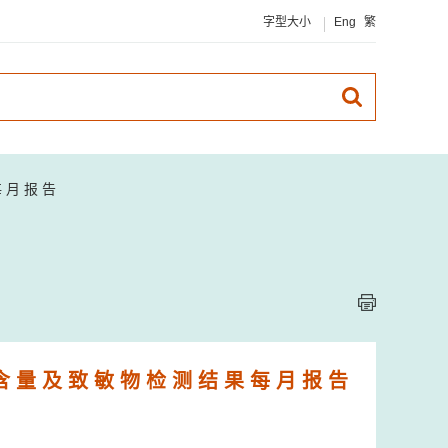
字型大小
Eng
繁
每 月 报 告
 含 量 及 致 敏 物 检 测 结 果 每 月 报 告