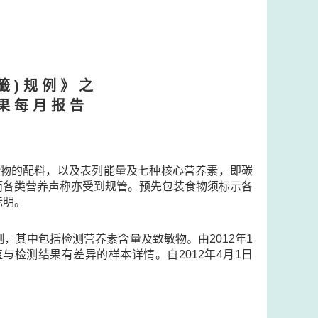
籤 ) 规 例 》 之
果 每 月 报 告
示食物的配料，以及表列能量及七种核心营养素，即碳
，而各类营养声称亦受到规管。预先包装食物须标示各
标明。
，其中包括检测营养素含量及致敏物。由2012年1
检测结果有差异的样本详情。自2012年4月1日