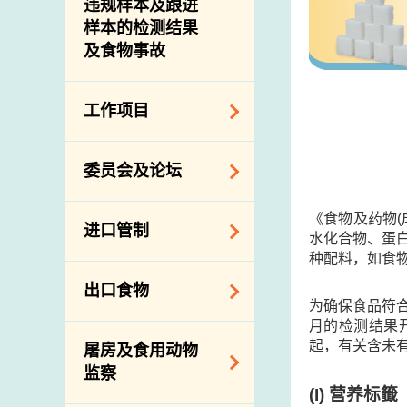
违规样本及跟进
样本的检测结果
及食物事故
工作项目
降低膳食中的钠和
委员会及论坛
糖
食物监测计划
食物安全专家委员
《食物及药物
进口管制
会
水化合物、蛋白
食物安全重点控制
种配料，如食物
系统
业界谘询论坛
食物进口商和食物
出口食物
基因改造食物
分销商登记制度
消费者联系小组
为确保食品符
月的检测结果
食物标签上的营养
视察内地农场及联
出口验证
起，有关含未
屠房及食用动物
资料
络内地有关当局
出口食物往内地
监察
食物安全之风险评
进口食物管制
(I) 营养标籤
出口商及业界的消
估