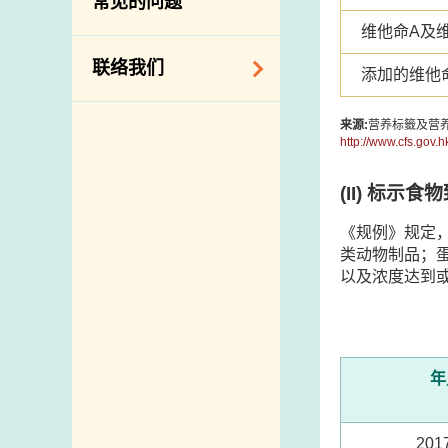
常见的问题
构
维他命A及
相关网站
联络我们
添加的维他
查询、建议、要求
来源:
营养标籤及营
和投诉
http://www.cfs.gov.
地址及电话
(II) 标示食
政府电话簿
《规例》规定
邮件贴上足够邮资
类动物制品；
以及浓度达到
年
20