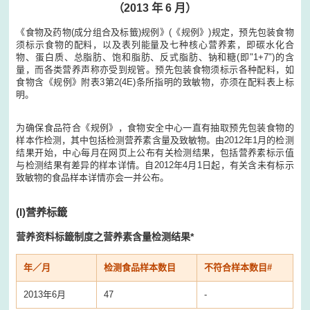
（2013 年
6
月）
《食物及药物(成分组合及标籤)规例》(《规例》)规定，预先包装食物
须标示食物的配料，以及表列能量及七种核心营养素，即碳水化合
物、蛋白质、总脂肪、饱和脂肪、反式脂肪、钠和糖(即"1+7")的含
量，而各类营养声称亦受到规管。预先包装食物须标示各种配料，如
食物含《规例》附表3第2(4E)条所指明的致敏物，亦须在配料表上标
明。
为确保食品符合《规例》，食物安全中心一直有抽取预先包装食物的
样本作检测，其中包括检测营养素含量及致敏物。由2012年1月的检测
结果开始，中心每月在网页上公布有关检测结果，包括营养素标示值
与检测结果有差异的样本详情。自2012年4月1日起，有关含未有标示
致敏物的食品样本详情亦会一并公布。
(I)
营养标籤
营养资料标籤制度之营养素含量检测结果*
年／月
检测食品样本数目
不符合样本数目#
2013年6月
47
-