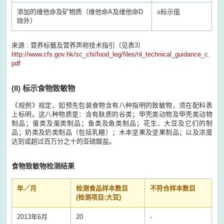
添加的维他命及矿物质（维他命A及维他命D
≥
标示值
除外）
来源 : 营养标籤及营养声称技术指引（见表3）
http://www.cfs.gov.hk/sc_chi/food_leg/files/nl_technical_guidance_c.
pdf
(II)
标示食物致敏物
《规例》规定，如预先包装食物含有八种指明的致敏物，须在配料表
上标明。这八种物质是：含有麸质的谷类；甲壳类动物及甲壳类动物
制品；蛋类及蛋类制品；鱼类及鱼类制品；花生、大豆及它们的制
品；奶类及奶类制品（包括乳糖）；木本坚果及坚果制品；以及浓度
达到或超过百万分之十的亚硫酸盐。
食物致敏物检测结果
年／月
检测食品样本数目
不符合样本数目
(检测项目:大豆)
2013年6月
20
-