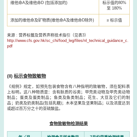
维他命A及维他命D (包括添加的)
标示值的80%
至 180%
添加的维他命及矿物质(维他命A及维他命D除外)
≥ 标示值
来源 : 营养标籤及营养声称技术指引（见表3）
http://www.cfs.gov.hk/sc_chi/food_leg/files/nl_technical_guidance_c.
pdf
(II)
标示食物致敏物
《规例》规定，如预先包装食物含有八种指明的致敏物，须在配料表
上标明。这八种物质是：含有麸质的谷类；甲壳类动物及甲壳类动物
制品；蛋类及蛋类制品；鱼类及鱼类制品；花生、大豆及它们的制
品；奶类及奶类制品(包括乳糖)；木本坚果及坚果制品；以及浓度达到
或超过百万分之十的亚硫酸盐。
食物致敏物检测结果