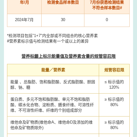
年/月
检测食品样本数目
7月份获悉检测结果
不符合样本数目#
2024年7月
30
0
*检测项目包括"1+7"内全部或不同组合的核心营养素
#营养素标示值与检测结果有一个或以上的差异
营养标籤上标示能量值及营养素含量的规管容忍限
能量／营养素
规管容忍限
能量 、总脂肪、饱和脂肪酸、反式脂肪酸、胆固
≤ 标示值的
醇、钠、糖
120%
蛋白质、多元不饱和脂肪酸、单元不饱和脂肪
≥ 标示值的
酸、碳水化合物、淀粉质、膳食纤维、可溶性纤
80%
维、不可溶性纤维、纤维的个别组成部分
维他命及矿物质(维他命A、维他命D及添加的维
≥ 标示值的
他命及矿物质除外)
80%