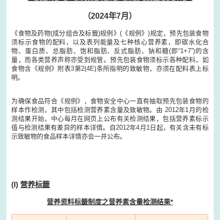
（2024年7月）
《食物及药物(成分组合及标籤)规例》(《规例》)规定，预先包装食物
须标示食物的配料，以及表列能量及七种核心营养素，即碳水化合
物、蛋白质、总脂肪、饱和脂肪、反式脂肪、钠和糖(即“1+7”)的含
量，而各类营养声称亦受到规管。预先包装食物须标示各种配料，如
食物含《规例》附表3第2(4E)条所指明的致敏物，亦须在配料表上标
明。
为确保食品符合《规例》，食物安全中心一直有抽取预先包装食物的
样本作检测，其中包括检测营养素含量及致敏物。由 2012年1月的检
测结果开始，中心每月在网页上公布有关检测结果，包括营养素标示
值与检测结果有差异的样本详情。自2012年4月1日起，有关含未有标
示致敏物的食品样本详情亦会一并公布。
(I)
营养标籤
营养资料标籤制度之营养素含量检测结果*