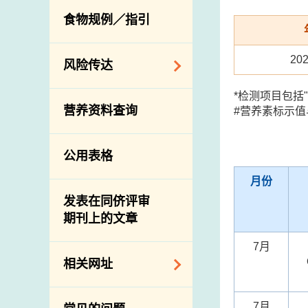
活生食用动物的进
规管农业化学物及
息
食物规例／指引
食物事故应变及管
口检验
兽医药物在食用动
理
物上的使用
兽医公共衞生资讯
20
食物消费量调查
风险传达
屠房及疾病监测
总膳食研究
宰前检验
*检测项目包括
主题项目
营养资料查询
#营养素标示
有机食物
宰后检验
警报系统
高风险食物
猪只流感病毒监测
项目及活动
公用表格
结果
抗菌素耐药性
传达资源
屠房及肉类检验
月份
食物中的碘
资讯平台
发表在同侪评审
期刊上的文章
下载
公开比赛
7月
相关网址
相关政府部门／机
7月