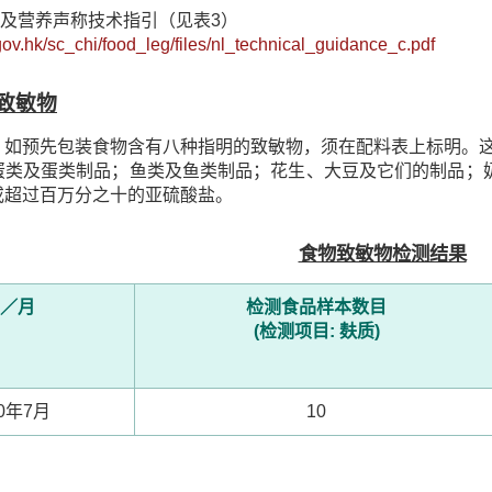
标籤及营养声称技术指引（见表3）
gov.hk/sc_chi/food_leg/files/nl_technical_guidance_c.pdf
致敏物
，如预先包装食物含有八种指明的致敏物，须在配料表上标明。
蛋类及蛋类制品；鱼类及鱼类制品；花生、大豆及它们的制品；奶
或超过百万分之十的亚硫酸盐。
食物致敏物检测结果
／月
检测食品样本数目
(检测项目: 麸质)
20年7月
10