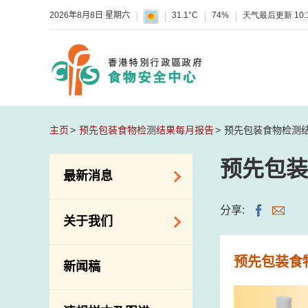
2026年8月8日 星期六
31.1°C
74%
天气最后更新
10:
主页
预先包装食物检测结果每月报告
预先包装食物检测
预先包装
最新消息
食物警报 / 致敏物
分享:
关于我们
警报
怀疑食物中毒个案
组织结构
预先包装食
新闻稿
活动
理想与使命
新资讯
介绍短片