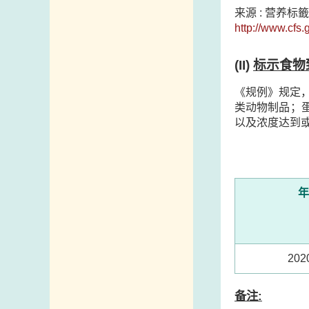
来源 : 营养
http://www.cfs.
(II)
标示食物
《规例》规定
类动物制品；
以及浓度达到
年
20
备注: