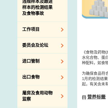
违规样本及跟进
样本的检测结果
及食物事故
工作项目
降低膳食中的钠和
委员会及论坛
糖
《食物及药物
食物监测计划
食物安全专家委员
水化合物、蛋白
进口管制
种配料，如食物
会
食物安全重点控制
系统
业界谘询论坛
食物进口商和食物
为确保食品符
出口食物
基因改造食物
1月的检测结
分销商登记制度
消费者联系小组
起，有关含未
食物标签上的营养
视察内地农场及联
出口验证
屠房及食用动物
资料
络内地有关当局
(I)
营养标籤
出口食物往内地
监察
食物安全之风险评
进口食物管制
出口商及业界的消
估