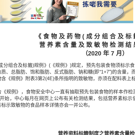
《 食 物 及 药 物 ( 成 分 组 合 及 标 
营 养 素 含 量 及 致 敏 物 检 测 结 
（2020 年 7 月）
(成分组合及标籤)规例》(《规例》)规定，预先包装食物须标
质、总脂肪、饱和脂肪、反式脂肪、钠和糖(即“1+7”)的含量
含《规例》附表3第2(4E)条所指明的致敏物，亦须在配料表上
合《规例》，食物安全中心一直有抽取预先包装食物的样本作检测
果开始，中心每月在网页上公布有关检测结果，包括营养素标示值
有标示致敏物的食品样本详情亦会一并公布。
营养资料标籤制度之营养素含量检