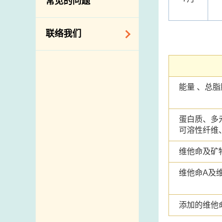
常见的问题
构
相关网站
联络我们
查询、建议、要求
和投诉
能量 、总
地址及电话
政府电话簿
蛋白质、多
邮件贴上足够邮资
可溶性纤维
维他命及矿
维他命A及维
添加的维他