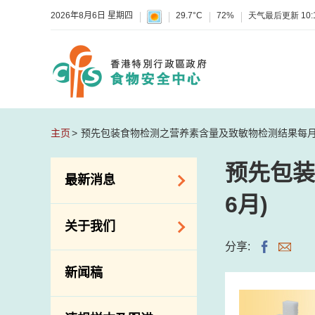
2026年8月6日 星期四
29.7°C
72%
天气最后更新
10:
主页
预先包装食物检测之营养素含量及致敏物检测结果每月报告
预先包装
最新消息
6月)
食物警报 / 致敏物
关于我们
警报
分享:
怀疑食物中毒个案
组织结构
新闻稿
活动
理想与使命
新资讯
介绍短片