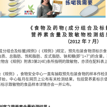
《 食 物 及 药 物 ( 成 分 组 合 及 标 
营 养 素 含 量 及 致 敏 物 检 测 结 
（2012 年 7 月）
(成分组合及标籤)规例》(《规例》)规定，预先包装食物须标
质、总脂肪、饱和脂肪、反式脂肪、钠和糖(即"1+7")的含
物含《规例》附表3第2(4E)条所指明的致敏物，亦须在配料表
合《规例》，食物安全中心一直有抽取预先包装食物的样本作检测
开始，中心每月在网页上公布有关检测结果，包括营养素标示值与
有标示致敏物的食品样本详情亦会一并公布。
制度之营养素含量检测结果 *