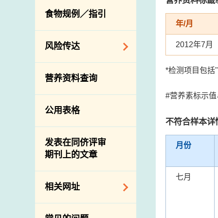
活生食用动物的进
规管农业化学物及
息
食物规例／指引
食物事故应变及管
口检验
兽医药物在食用动
年/月
理
物上的使用
兽医公共衞生资讯
2012年7月
食物消费量调查
风险传达
屠房及疾病监测
总膳食研究
宰前检验
主题项目
*检测项目包括
营养资料查询
有机食物
宰后检验
警报系统
#营养素标示
高风险食物
猪只流感病毒监测
项目及活动
公用表格
结果
抗菌素耐药性
不符合样本详
传达资源
屠房及肉类检验
食物中的碘
资讯平台
发表在同侪评审
月份
期刊上的文章
下载
公开比赛
七月
相关网址
相关政府部门／机