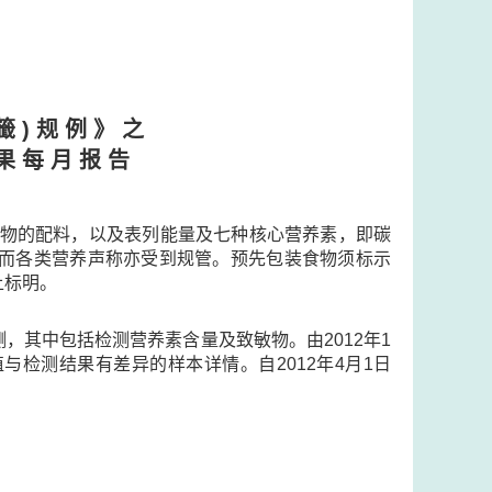
籤 ) 规 例 》 之
果 每 月 报 告
示食物的配料，以及表列能量及七种核心营养素，即碳
量，而各类营养声称亦受到规管。预先包装食物须标示
上标明。
，其中包括检测营养素含量及致敏物。由2012年1
检测结果有差异的样本详情。自2012年4月1日