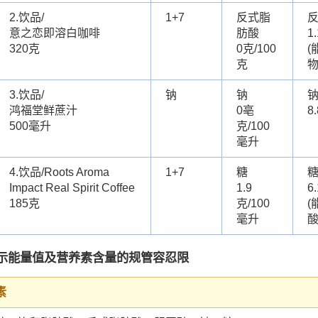
2.饮品/
1+7
反式脂
意之恋即溶白咖啡
肪酸
1
320克
0克/100
克
3.饮品/
钠
钠
鸿福堂鲜蔗汁
0亳
8
500毫升
克/100
毫升
4.饮品/Roots Aroma
1+7
糖
Impact Real Spirit Coffee
1.9
6
185克
克/100
毫升
示能量值及营养素含量的规管容忍限
素