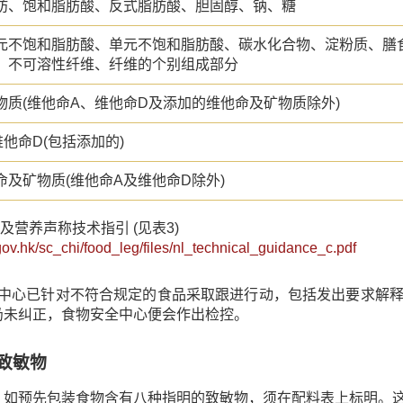
肪、饱和脂肪酸、反式脂肪酸、胆固醇、钠、糖
元不饱和脂肪酸、单元不饱和脂肪酸、碳水化合物、淀粉质、膳
、不可溶性纤维、纤维的个别组成部分
物质(维他命A、维他命D及添加的维他命及矿物质除外)
他命D(包括添加的)
命及矿物质(维他命A及维他命D除外)
籤及营养声称技术指引 (见表3)
gov.hk/sc_chi/food_leg/files/nl_technical_guidance_c.pdf
安全中心已针对不符合规定的食品采取跟进行动，包括发出要求解
仍未纠正，食物安全中心便会作出检控。
致敏物
，如预先包装食物含有八种指明的致敏物，须在配料表上标明。