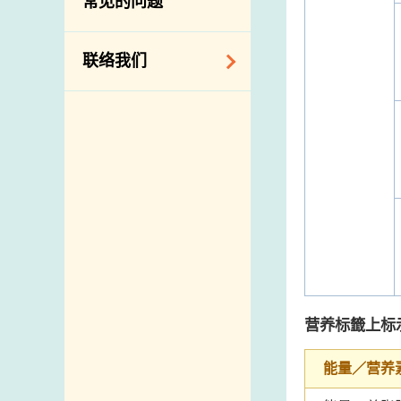
常见的问题
构
相关网站
联络我们
查询、建议、要求
和投诉
地址及电话
政府电话簿
邮件贴上足够邮资
营养标籤上标
能量／营养