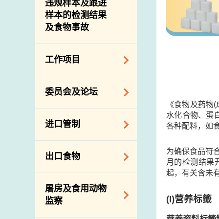
违规样本及跟进
样本的检测结果
及食物事故
工作项目
降低膳食中的钠和
委员会及论坛
糖
《食物及药物
食物监测计划
水化合物、蛋白
食物安全专家委员
进口管制
各种配料，如食
会
食物安全重点控制
系统
业界谘询论坛
食物进口商和食物
为确保食品符
出口食物
基因改造食物
分销商登记制度
月的检测结果
消费者联系小组
起，有关含未
食物标签上的营养
视察内地农场及联
出口验证
屠房及食用动物
资料
络内地有关当局
出口食物往内地
(I)
营养标籤
监察
食物安全之风险评
进口食物管制
出口商及业界的消
估
营养资料标籤