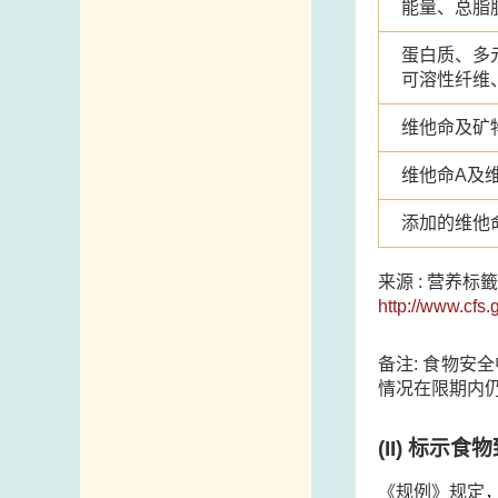
能量、总脂
蛋白质、多
可溶性纤维
维他命及矿
维他命A及维
添加的维他
来源 : 营养标
http://www.cfs.
备注: 食物
情况在限期内
(II)
标示食物
《规例》规定