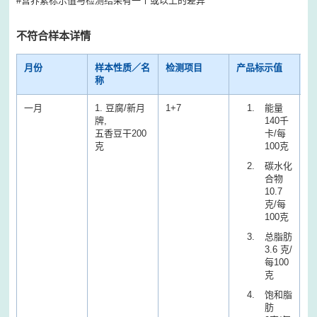
#营养素标示值与检测结果有一个或以上的差异
不符合样本详情
月份
样本性质／名
检测项目
产品标示值
检
称
一月
1. 豆腐/新月
1+7
能量
牌,
140千
五香豆干200
卡/每
克
100克
碳水化
合物
10.7
克/每
100克
总脂肪
3.6 克/
每100
克
饱和脂
肪