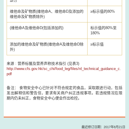
部分
维他命及矿物质(维他命A、维他命D及添加的
≥标示值的80%
维他命及矿物质除外)
(维他命A及维他命D(包括添加的)
标示值的80%至
180%
添加的维他命及矿物质(维他命A及维他命D除
≥标示值
外)
来源 : 营养标籤及营养声称技术指引 (见表3)
http://www.cfs.gov.hk/sc_chi/food_leg/files/nl_technical_guidance_c.
pdf
备注： 食物安全中心已针对不符合规定的食品，采取跟进行动，包括
发出解释信和警告信，要求有关商户纠正违规事项。若违规情况在限
期内仍未纠正，食物安全中心便会作出检控。
最近修订日期：2017年8月21日