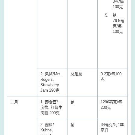
0克/每
100克
钠
76.5亳
克/每
100克
(
蛋
标
测
致
2. 果酱/Mrs.
总脂肪
0.2克/每100
0
Rogers,
克
克
Strawberry
Jam 290克
二月
1. 即食面/一
钠
1296亳克/每
1
度赞, 红烧牛
200克
1
肉面-200克
2. 酱料/
钠
34亳克/每100
5
Kuhne,
亳升
亳