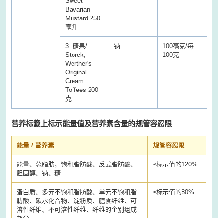
Sweet
Bavarian
Mustard 250
亳升
3. 糖果/
钠
100亳克/每
2
Storck,
100克
1
Werther's
Original
Cream
Toffees 200
克
营养标籤上标示能量值及营养素含量的规管容忍限
能量 / 营养素
规管容忍限
能量、总脂肪，饱和脂肪酸、反式脂肪酸、
≤标示值的120%
胆固醇、钠、糖
蛋白质、多元不饱和脂肪酸、单元不饱和脂
≥标示值的80%
肪酸、碳水化合物、淀粉质、膳食纤维、可
溶性纤维、不可溶性纤维、纤维的个别组成