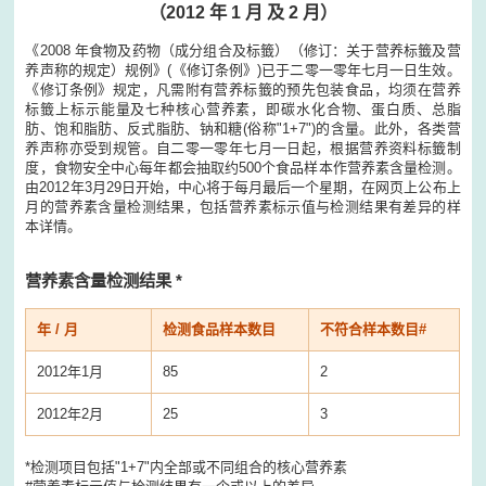
（2012 年 1 月 及 2 月）
《2008 年食物及药物（成分组合及标籤）（修订：关于营养标籤及营
养声称的规定）规例》(《修订条例》)已于二零一零年七月一日生效。
《修订条例》规定，凡需附有营养标籤的预先包装食品，均须在营养
标籤上标示能量及七种核心营养素，即碳水化合物、蛋白质、总脂
肪、饱和脂肪、反式脂肪、钠和糖(俗称"1+7")的含量。此外，各类营
养声称亦受到规管。自二零一零年七月一日起，根据营养资料标籤制
度，食物安全中心每年都会抽取约500个食品样本作营养素含量检测。
由2012年3月29日开始，中心将于每月最后一个星期，在网页上公布上
月的营养素含量检测结果，包括营养素标示值与检测结果有差异的样
本详情。
营养素含量检测结果 *
年 / 月
检测食品样本数目
不符合样本数目#
2012年1月
85
2
2012年2月
25
3
*检测项目包括"1+7"内全部或不同组合的核心营养素