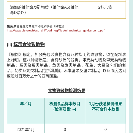
添加的维他命及矿物质（维他命A及维他
≥标示值
命D除外）
来源:
营养标籤及营养声称技术指引（见表3）
http://www.cfs.gov.hk/sc_chi/food_leg/files/nl_technical_guidance_c.pdf
(II)
标示食物致敏物
《规例》规定，如预先包装食物含有八种指明的致敏物，须在配料表
上标明。这八种物质是：含有麸质的谷类；甲壳类动物及甲壳类动物
制品；蛋类及蛋类制品；鱼类及鱼类制品；花生、大豆及它们的制
品；奶类及奶类制品(包括乳糖)；木本坚果及坚果制品；以及浓度达到
或超过百万分之十的亚硫酸盐。
食物致敏物检测结果
年／月
检测食品样本数目
1月份获悉检测结果
(检测项目: --)
不符合样本数目
2021年1月
0
0