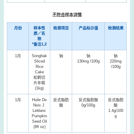
不符合样本详情
月份
样本性
检测项目
产品标示值
检测结果
质／名
称
*备注1,2
1月
Songhak
钠
钠
钠
Sliced
130mg /100g
220mg
Rice
/100g
Cake
松鹤切
片年糕
(1kg)
1月
Huile De
反式脂肪
反式脂肪酸
反式脂肪
Noix J.
酸
0g/100g
酸
Leblanc
1.4g/100
Pumpkin
g
Seed Oil
(8fl oz)