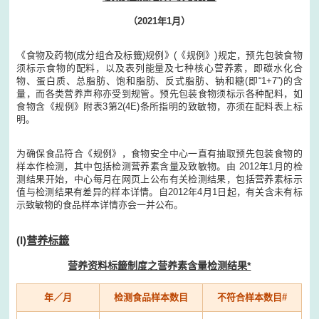
（2021年1月）
《食物及药物(成分组合及标籤)规例》(《规例》)规定，预先包装食物
须标示食物的配料，以及表列能量及七种核心营养素，即碳水化合
物、蛋白质、总脂肪、饱和脂肪、反式脂肪、钠和糖(即“1+7”)的含
量，而各类营养声称亦受到规管。预先包装食物须标示各种配料，如
食物含《规例》附表3第2(4E)条所指明的致敏物，亦须在配料表上标
明。
为确保食品符合《规例》，食物安全中心一直有抽取预先包装食物的
样本作检测，其中包括检测营养素含量及致敏物。由 2012年1月的检
测结果开始，中心每月在网页上公布有关检测结果，包括营养素标示
值与检测结果有差异的样本详情。自2012年4月1日起，有关含未有标
示致敏物的食品样本详情亦会一并公布。
(I)
营养标籤
营养资料标籤制度之营养素含量检测结果*
年／月
检测食品样本数目
不符合样本数目#